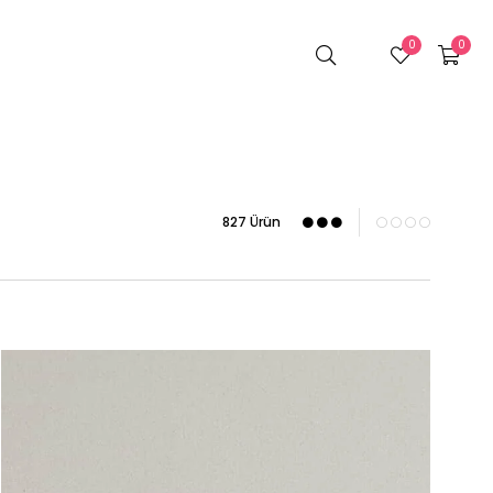
0
0
827 Ürün