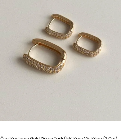
Özel Kaplama Gold Zirkon Taşlı Üçlü Kare Vip Küpe (2 Cm)