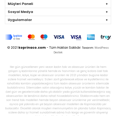
Müşteri Paneli
Sosyal Medya
Uygulamalar
© 2021
koprinaco.com
- Tüm Hakları Saklıdır.
Tasarım:
WordPress
Destek
Her gün güncellenen yeni sezon kadın takı ve aksesuar ürünleri ile hem
çalışan iş kadınlarına yönelik hemde ev hanımları ve genç kızlara özel takı
modelleri, kolye, küpe ve aksesuar ürünleri ile 2021 yılından bugüne kadar
sizlere hizmet vermekteyiz. Sizleri zarif gösterecek elbise ve kıyafetleriniz ile
rahatlıkla kombin yapabileceğiniz tüm kadın aksesuar ürünlerini sitemizde
bulabilirsiniz. Sitemizden satın alacağınız kolye, yüzük ve kombin takılar ile
özel gün ve gecelerinizde daha şık olabilir yada günlük kullanabileceğiniz saç
aksesuarları ile kendinizi daha rahat hissedebilirsiniz. Stoklarımızda hem en
son trend takı modelleri hemde bayan aksesuar ürünlerine yer verilmektedir,
ayrıca çok yakında en şık bayan aksesuar modelleri de Koprinaco'da yer
bulacaktır. Öncelikli olarak müşteri memnuniyetini ön planda tutan Koprinaco,
sizlere daha iyi hizmet sunabilmek adına hızlı kargo ve güvenilir alışverişi