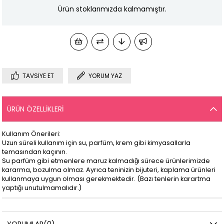
Ürün stoklarımızda kalmamıştır.
TAVSIYE ET
YORUM YAZ
ÜRÜN ÖZELLIKLERI
Kullanım Önerileri:
Uzun süreli kullanım için su, parfüm, krem gibi kimyasallarla
temasından kaçının.
Su parfüm gibi etmenlere maruz kalmadığı sürece ürünlerimizde
kararma, bozulma olmaz. Ayrıca teninizin bijuteri, kaplama ürünleri
kullanmaya uygun olması gerekmektedir. (Bazı tenlerin karartma
yaptığı unutulmamalıdır.)
YORUMLAR
(0)