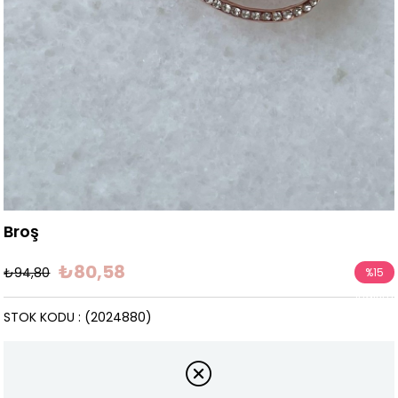
Broş
₺80,58
₺94,80
%
15
İndirim
STOK KODU
(2024880)