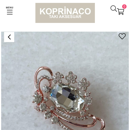
0
MENU
Anasayfa
Broşlar
Broş