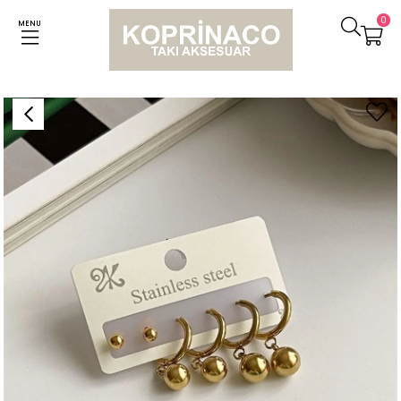
0
MENU
Anasayfa
Kolyeler
Çelik Altılı Topçuklu Küpe Seti (2 Cm)