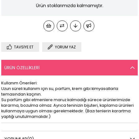
Ürün stoklarımızda kalmamıştır.
TAVSIYE ET
YORUM YAZ
ÜRÜN ÖZELLIKLERI
Kullanım Önerileri:
Uzun süreli kullanım için su, parfüm, krem gibi kimyasallarla
temasından kaçının.
Su parfüm gibi etmenlere maruz kalmadığı sürece ürünlerimizde
kararma, bozulma olmaz. Ayrıca teninizin bijuteri, kaplama ürünleri
kullanmaya uygun olması gerekmektedir. (Bazı tenlerin karartma
yaptığı unutulmamalıdır.)
YORUMLAR
(0)