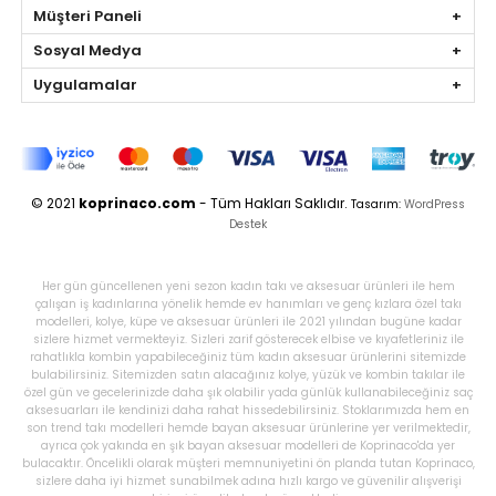
Müşteri Paneli
Sosyal Medya
Uygulamalar
© 2021
koprinaco.com
- Tüm Hakları Saklıdır.
Tasarım:
WordPress
Destek
Her gün güncellenen yeni sezon kadın takı ve aksesuar ürünleri ile hem
çalışan iş kadınlarına yönelik hemde ev hanımları ve genç kızlara özel takı
modelleri, kolye, küpe ve aksesuar ürünleri ile 2021 yılından bugüne kadar
sizlere hizmet vermekteyiz. Sizleri zarif gösterecek elbise ve kıyafetleriniz ile
rahatlıkla kombin yapabileceğiniz tüm kadın aksesuar ürünlerini sitemizde
bulabilirsiniz. Sitemizden satın alacağınız kolye, yüzük ve kombin takılar ile
özel gün ve gecelerinizde daha şık olabilir yada günlük kullanabileceğiniz saç
aksesuarları ile kendinizi daha rahat hissedebilirsiniz. Stoklarımızda hem en
son trend takı modelleri hemde bayan aksesuar ürünlerine yer verilmektedir,
ayrıca çok yakında en şık bayan aksesuar modelleri de Koprinaco'da yer
bulacaktır. Öncelikli olarak müşteri memnuniyetini ön planda tutan Koprinaco,
sizlere daha iyi hizmet sunabilmek adına hızlı kargo ve güvenilir alışverişi