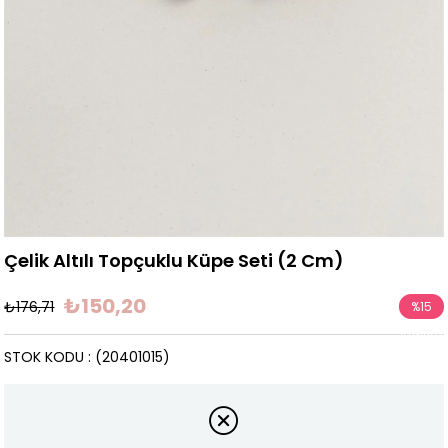
Çelik Altılı Topçuklu Küpe Seti (2 Cm)
₺150,20
₺176,71
%
15
İndirim
STOK KODU
(20401015)