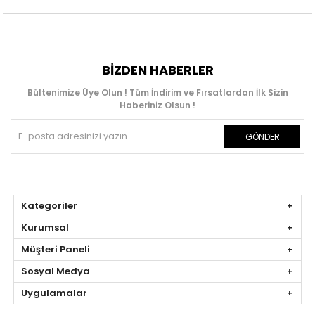
BIZDEN HABERLER
Bültenimize Üye Olun ! Tüm İndirim ve Fırsatlardan İlk Sizin
Haberiniz Olsun !
GÖNDER
Kategoriler
Kurumsal
Müşteri Paneli
Sosyal Medya
Uygulamalar