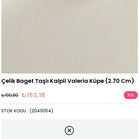
Çelik Baget Taşlı Kalpli Valeria Küpe (2.70 Cm)
₺162,18
₺190,80
%
15
İndirim
STOK KODU
(2040054)