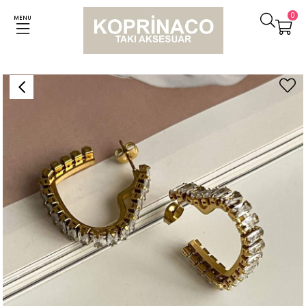
0
MENU
Anasayfa
Küpeler
Çelik Baget Taşlı Kalpli Valeria Küpe (2.70 Cm)