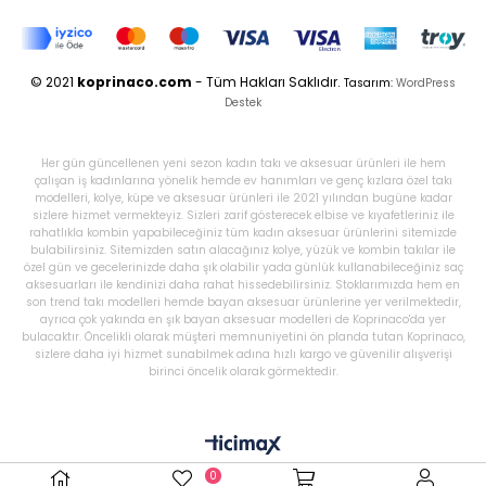
© 2021
koprinaco.com
- Tüm Hakları Saklıdır.
Tasarım:
WordPress
Destek
Her gün güncellenen yeni sezon kadın takı ve aksesuar ürünleri ile hem
çalışan iş kadınlarına yönelik hemde ev hanımları ve genç kızlara özel takı
modelleri, kolye, küpe ve aksesuar ürünleri ile 2021 yılından bugüne kadar
sizlere hizmet vermekteyiz. Sizleri zarif gösterecek elbise ve kıyafetleriniz ile
rahatlıkla kombin yapabileceğiniz tüm kadın aksesuar ürünlerini sitemizde
bulabilirsiniz. Sitemizden satın alacağınız kolye, yüzük ve kombin takılar ile
özel gün ve gecelerinizde daha şık olabilir yada günlük kullanabileceğiniz saç
aksesuarları ile kendinizi daha rahat hissedebilirsiniz. Stoklarımızda hem en
son trend takı modelleri hemde bayan aksesuar ürünlerine yer verilmektedir,
ayrıca çok yakında en şık bayan aksesuar modelleri de Koprinaco'da yer
bulacaktır. Öncelikli olarak müşteri memnuniyetini ön planda tutan Koprinaco,
sizlere daha iyi hizmet sunabilmek adına hızlı kargo ve güvenilir alışverişi
birinci öncelik olarak görmektedir.
0