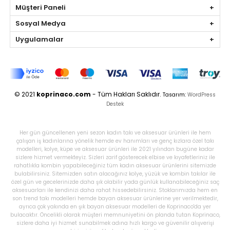
Müşteri Paneli
Sosyal Medya
Uygulamalar
© 2021
koprinaco.com
- Tüm Hakları Saklıdır.
Tasarım:
WordPress
Destek
Her gün güncellenen yeni sezon kadın takı ve aksesuar ürünleri ile hem
çalışan iş kadınlarına yönelik hemde ev hanımları ve genç kızlara özel takı
modelleri, kolye, küpe ve aksesuar ürünleri ile 2021 yılından bugüne kadar
sizlere hizmet vermekteyiz. Sizleri zarif gösterecek elbise ve kıyafetleriniz ile
rahatlıkla kombin yapabileceğiniz tüm kadın aksesuar ürünlerini sitemizde
bulabilirsiniz. Sitemizden satın alacağınız kolye, yüzük ve kombin takılar ile
özel gün ve gecelerinizde daha şık olabilir yada günlük kullanabileceğiniz saç
aksesuarları ile kendinizi daha rahat hissedebilirsiniz. Stoklarımızda hem en
son trend takı modelleri hemde bayan aksesuar ürünlerine yer verilmektedir,
ayrıca çok yakında en şık bayan aksesuar modelleri de Koprinaco'da yer
bulacaktır. Öncelikli olarak müşteri memnuniyetini ön planda tutan Koprinaco,
sizlere daha iyi hizmet sunabilmek adına hızlı kargo ve güvenilir alışverişi