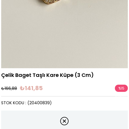
Çelik Baget Taşlı Kare Küpe (3 Cm)
₺141,85
₺166,88
%
15
İndirim
STOK KODU
(20400839)