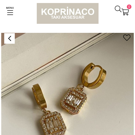
0
MENU
Anasayfa
Küpeler
Çelik Baget Taşlı Kare Küpe (3 Cm)