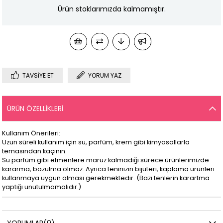
Ürün stoklarımızda kalmamıştır.
TAVSIYE ET
YORUM YAZ
ÜRÜN ÖZELLIKLERI
Kullanım Önerileri:
Uzun süreli kullanım için su, parfüm, krem gibi kimyasallarla
temasından kaçının.
Su parfüm gibi etmenlere maruz kalmadığı sürece ürünlerimizde
kararma, bozulma olmaz. Ayrıca teninizin bijuteri, kaplama ürünleri
kullanmaya uygun olması gerekmektedir. (Bazı tenlerin karartma
yaptığı unutulmamalıdır.)
YORUMLAR
(0)