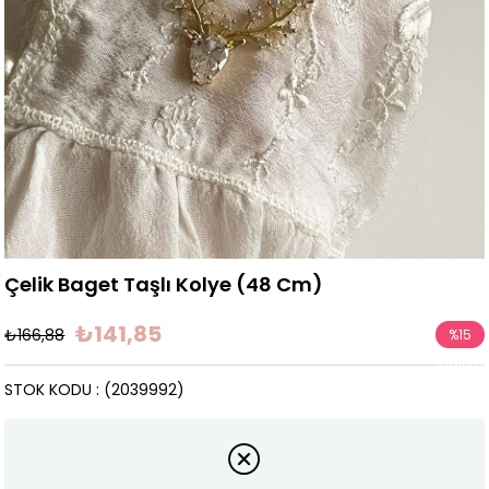
Çelik Baget Taşlı Kolye (48 Cm)
₺141,85
₺166,88
%
15
İndirim
STOK KODU
(2039992)