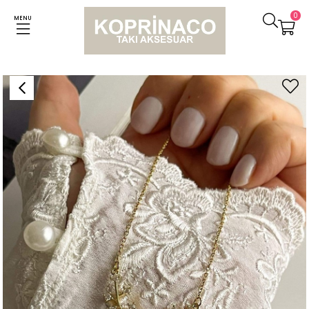
0
MENU
Anasayfa
Kolyeler
Çelik Baget Taşlı Kolye (48 Cm)