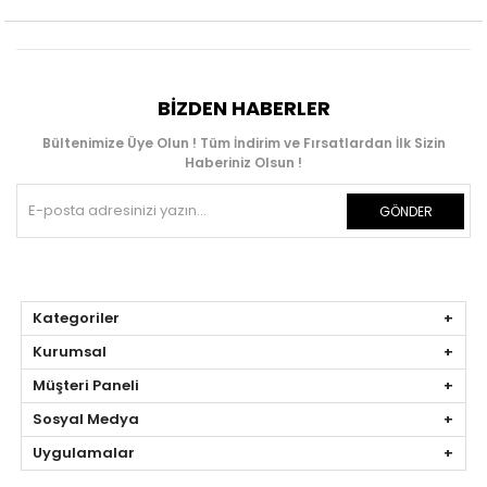
BIZDEN HABERLER
Bültenimize Üye Olun ! Tüm İndirim ve Fırsatlardan İlk Sizin
Haberiniz Olsun !
GÖNDER
Kategoriler
Kurumsal
Müşteri Paneli
Sosyal Medya
Uygulamalar