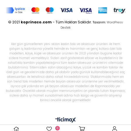
© 2021
koprinaco.com
- Tüm Hakları Saklıdır.
Tasarım:
WordPress
Destek
Her gün güncellenen yeni sezon kadın takı ve aksesuar ürünleri ile hem
çalışan iş kadınlarına yönelik hemde ev hanımları ve genç kızlara özel takı
modelleri, kolye, küpe ve aksesuar ürünleri ile 2021 yılından bugüne kadar
sizlere hizmet vermekteyiz. Sizleri zarif gösterecek elbise ve kıyafetleriniz ile
rahatlıkla kombin yapabileceğiniz tüm kadın aksesuar ürünlerini sitemizde
bulabilirsiniz. Sitemizden satın alacağınız kolye, yüzük ve kombin takılar ile
özel gün ve gecelerinizde daha şık olabilir yada günlük kullanabileceğiniz saç
aksesuarları ile kendinizi daha rahat hissedebilirsiniz. Stoklarımızda hem en
son trend takı modelleri hemde bayan aksesuar ürünlerine yer verilmektedir,
ayrıca çok yakında en şık bayan aksesuar modelleri de Koprinaco'da yer
bulacaktır. Öncelikli olarak müşteri memnuniyetini ön planda tutan Koprinaco,
sizlere daha iyi hizmet sunabilmek adına hızlı kargo ve güvenilir alışverişi
birinci öncelik olarak görmektedir.
0