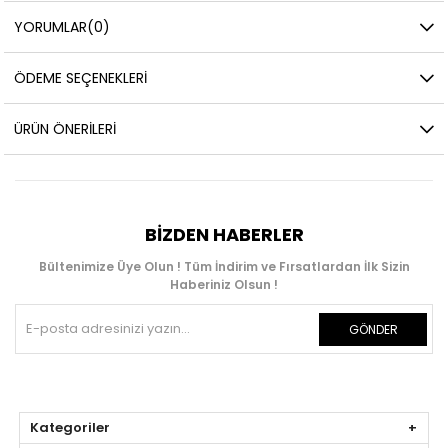
YORUMLAR
(0)
ÖDEME SEÇENEKLERI
ÜRÜN ÖNERILERI
BIZDEN HABERLER
Bültenimize Üye Olun ! Tüm İndirim ve Fırsatlardan İlk Sizin
Haberiniz Olsun !
GÖNDER
Kategoriler