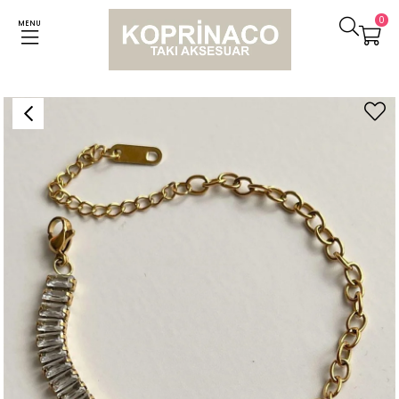
0
MENU
Anasayfa
Bileklikler
Çelik Baget Zincir Kombinli Lena Bileklik (22 Cm)