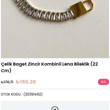
Çelik Baget Zincir Kombinli Lena Bileklik (22
Cm)
₺150,20
₺176,71
%
15
İndirim
STOK KODU
(20391492)