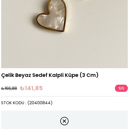
Çelik Beyaz Sedef Kalpli Küpe (3 Cm)
₺141,85
₺166,88
%
15
İndirim
STOK KODU
(20400844)