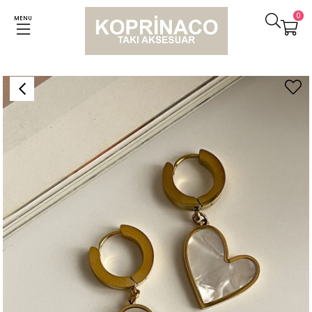
0
MENU
Anasayfa
Küpeler
Çelik Beyaz Sedef Kalpli Küpe (3 Cm)