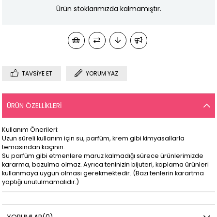
Ürün stoklarımızda kalmamıştır.
TAVSIYE ET
YORUM YAZ
ÜRÜN ÖZELLIKLERI
Kullanım Önerileri:
Uzun süreli kullanım için su, parfüm, krem gibi kimyasallarla
temasından kaçının.
Su parfüm gibi etmenlere maruz kalmadığı sürece ürünlerimizde
kararma, bozulma olmaz. Ayrıca teninizin bijuteri, kaplama ürünleri
kullanmaya uygun olması gerekmektedir. (Bazı tenlerin karartma
yaptığı unutulmamalıdır.)
YORUMLAR
(0)