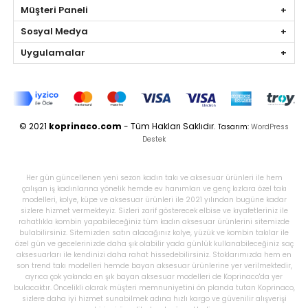
Müşteri Paneli
Sosyal Medya
Uygulamalar
© 2021
koprinaco.com
- Tüm Hakları Saklıdır.
Tasarım:
WordPress
Destek
Her gün güncellenen yeni sezon kadın takı ve aksesuar ürünleri ile hem
çalışan iş kadınlarına yönelik hemde ev hanımları ve genç kızlara özel takı
modelleri, kolye, küpe ve aksesuar ürünleri ile 2021 yılından bugüne kadar
sizlere hizmet vermekteyiz. Sizleri zarif gösterecek elbise ve kıyafetleriniz ile
rahatlıkla kombin yapabileceğiniz tüm kadın aksesuar ürünlerini sitemizde
bulabilirsiniz. Sitemizden satın alacağınız kolye, yüzük ve kombin takılar ile
özel gün ve gecelerinizde daha şık olabilir yada günlük kullanabileceğiniz saç
aksesuarları ile kendinizi daha rahat hissedebilirsiniz. Stoklarımızda hem en
son trend takı modelleri hemde bayan aksesuar ürünlerine yer verilmektedir,
ayrıca çok yakında en şık bayan aksesuar modelleri de Koprinaco'da yer
bulacaktır. Öncelikli olarak müşteri memnuniyetini ön planda tutan Koprinaco,
sizlere daha iyi hizmet sunabilmek adına hızlı kargo ve güvenilir alışverişi