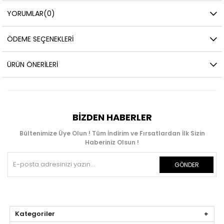
YORUMLAR
(0)
ÖDEME SEÇENEKLERI
ÜRÜN ÖNERILERI
BIZDEN HABERLER
Bültenimize Üye Olun ! Tüm İndirim ve Fırsatlardan İlk Sizin
Haberiniz Olsun !
GÖNDER
Kategoriler