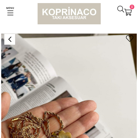
0
MENU
Anasayfa
Kolyeler
Çelik Burgu Halat Yonca Uçlu Uzun Kolye (65 Cm)