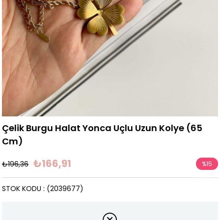
Çelik Burgu Halat Yonca Uçlu Uzun Kolye (65
Cm)
₺166,91
₺196,36
%
15
İndirim
STOK KODU
(2039677)