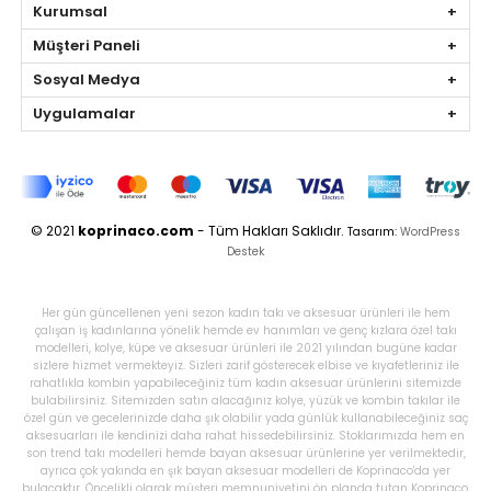
Kurumsal
Müşteri Paneli
Sosyal Medya
Uygulamalar
© 2021
koprinaco.com
- Tüm Hakları Saklıdır.
Tasarım:
WordPress
Destek
Her gün güncellenen yeni sezon kadın takı ve aksesuar ürünleri ile hem
çalışan iş kadınlarına yönelik hemde ev hanımları ve genç kızlara özel takı
modelleri, kolye, küpe ve aksesuar ürünleri ile 2021 yılından bugüne kadar
sizlere hizmet vermekteyiz. Sizleri zarif gösterecek elbise ve kıyafetleriniz ile
rahatlıkla kombin yapabileceğiniz tüm kadın aksesuar ürünlerini sitemizde
bulabilirsiniz. Sitemizden satın alacağınız kolye, yüzük ve kombin takılar ile
özel gün ve gecelerinizde daha şık olabilir yada günlük kullanabileceğiniz saç
aksesuarları ile kendinizi daha rahat hissedebilirsiniz. Stoklarımızda hem en
son trend takı modelleri hemde bayan aksesuar ürünlerine yer verilmektedir,
ayrıca çok yakında en şık bayan aksesuar modelleri de Koprinaco'da yer
bulacaktır. Öncelikli olarak müşteri memnuniyetini ön planda tutan Koprinaco,