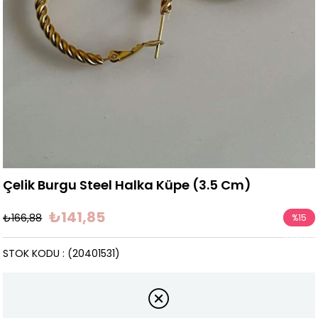
Çelik Burgu Steel Halka Küpe (3.5 Cm)
₺141,85
₺166,88
%
15
İndirim
STOK KODU
(20401531)