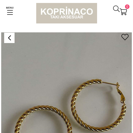
0
MENU
Anasayfa
Küpeler
Çelik Burgu Steel Halka Küpe (3.5 Cm)