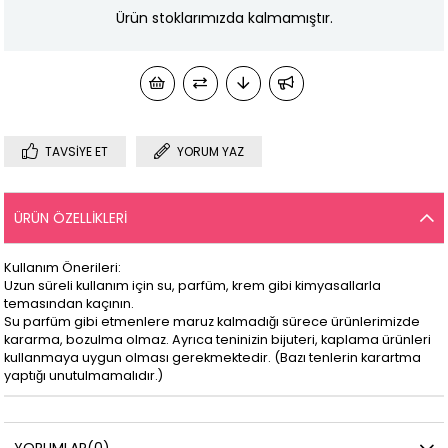
Ürün stoklarımızda kalmamıştır.
TAVSIYE ET
YORUM YAZ
ÜRÜN ÖZELLIKLERI
Kullanım Önerileri:
Uzun süreli kullanım için su, parfüm, krem gibi kimyasallarla
temasından kaçının.
Su parfüm gibi etmenlere maruz kalmadığı sürece ürünlerimizde
kararma, bozulma olmaz. Ayrıca teninizin bijuteri, kaplama ürünleri
kullanmaya uygun olması gerekmektedir. (Bazı tenlerin karartma
yaptığı unutulmamalıdır.)
YORUMLAR
(0)