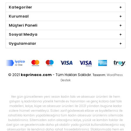
Kategoriler
Kurumsal
Müşteri Paneli
Sosyal Medya
Uygulamalar
© 2021
koprinaco.com
- Tüm Hakları Saklıdır.
Tasarım:
WordPress
Destek
Her gün güncellenen yeni sezon kadın takı ve aksesuar ürünleri ile hem
çalışan iş kadınlarına yönelik hemde ev hanımları ve genç kızlara özel takı
modelleri, kolye, küpe ve aksesuar ürünleri ile 2021 yılından bugüne kadar
sizlere hizmet vermekteyiz. Sizleri zarif gösterecek elbise ve kıyafetleriniz ile
rahatlıkla kombin yapabileceğiniz tüm kadın aksesuar ürünlerini sitemizde
bulabilirsiniz. Sitemizden satın alacağınız kolye, yüzük ve kombin takılar ile
özel gün ve gecelerinizde daha şık olabilir yada günlük kullanabileceğiniz saç
aksesuarları ile kendinizi daha rahat hissedebilirsiniz. Stoklarımızda hem en