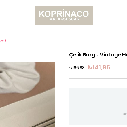
 Cm)
Çelik Burgu Vintage H
₺141,85
₺166,88
Ür