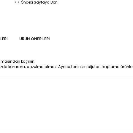
< < Önceki Sayfaya Dön
LERI
ÜRÜN ÖNERILERI
temasından kaçının.
mizde kararma, bozulma olmaz. Ayrıca teninizin bijuteri, kaplama ürün