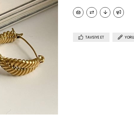
TAVSIYE ET
YORU