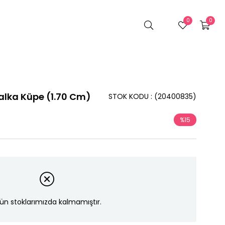
0
0
alka Küpe (1.70 Cm)
STOK KODU
(20400835)
%
15
İndirim
ün stoklarımızda kalmamıştır.