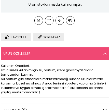
Ürün stoklarımızda kalmamıştır.
TAVSIYE ET
YORUM YAZ
ÜRÜN ÖZELLIKLERI
Kullanım Önerileri:
Uzun süreli kullanım için su, parfüm, krem gibi kimyasallarla
temasından kaçının.
Su parfüm gibi etmenlere maruz kalmadığı sürece ürünlerimizde
kararma, bozulma olmaz. Ayrıca teninizin bijuteri, kaplama ürünleri
kullanmaya uygun olması gerekmektedir. (Bazı tenlerin karartma
yaptığı unutulmamalıdır.)
YORUMLAR
(0)