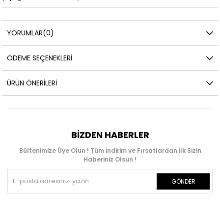
YORUMLAR
(0)
ÖDEME SEÇENEKLERI
ÜRÜN ÖNERILERI
BIZDEN HABERLER
Bültenimize Üye Olun ! Tüm İndirim ve Fırsatlardan İlk Sizin
Haberiniz Olsun !
GÖNDER