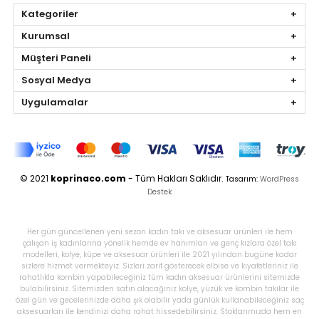
Kategoriler
Kurumsal
Müşteri Paneli
Sosyal Medya
Uygulamalar
© 2021
koprinaco.com
- Tüm Hakları Saklıdır.
Tasarım:
WordPress
Destek
Her gün güncellenen yeni sezon kadın takı ve aksesuar ürünleri ile hem
çalışan iş kadınlarına yönelik hemde ev hanımları ve genç kızlara özel takı
modelleri, kolye, küpe ve aksesuar ürünleri ile 2021 yılından bugüne kadar
sizlere hizmet vermekteyiz. Sizleri zarif gösterecek elbise ve kıyafetleriniz ile
rahatlıkla kombin yapabileceğiniz tüm kadın aksesuar ürünlerini sitemizde
bulabilirsiniz. Sitemizden satın alacağınız kolye, yüzük ve kombin takılar ile
özel gün ve gecelerinizde daha şık olabilir yada günlük kullanabileceğiniz saç
aksesuarları ile kendinizi daha rahat hissedebilirsiniz. Stoklarımızda hem en