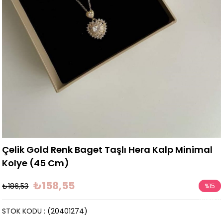
Çelik Gold Renk Baget Taşlı Hera Kalp Minimal
Kolye (45 Cm)
₺158,55
₺186,53
%
15
İndirim
STOK KODU
(20401274)