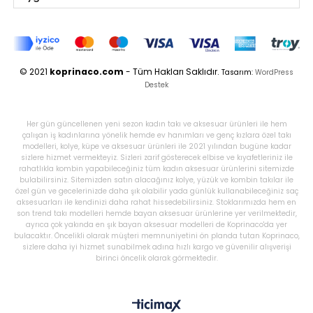
© 2021
koprinaco.com
- Tüm Hakları Saklıdır.
Tasarım:
WordPress
Destek
Her gün güncellenen yeni sezon kadın takı ve aksesuar ürünleri ile hem
çalışan iş kadınlarına yönelik hemde ev hanımları ve genç kızlara özel takı
modelleri, kolye, küpe ve aksesuar ürünleri ile 2021 yılından bugüne kadar
sizlere hizmet vermekteyiz. Sizleri zarif gösterecek elbise ve kıyafetleriniz ile
rahatlıkla kombin yapabileceğiniz tüm kadın aksesuar ürünlerini sitemizde
bulabilirsiniz. Sitemizden satın alacağınız kolye, yüzük ve kombin takılar ile
özel gün ve gecelerinizde daha şık olabilir yada günlük kullanabileceğiniz saç
aksesuarları ile kendinizi daha rahat hissedebilirsiniz. Stoklarımızda hem en
son trend takı modelleri hemde bayan aksesuar ürünlerine yer verilmektedir,
ayrıca çok yakında en şık bayan aksesuar modelleri de Koprinaco'da yer
bulacaktır. Öncelikli olarak müşteri memnuniyetini ön planda tutan Koprinaco,
sizlere daha iyi hizmet sunabilmek adına hızlı kargo ve güvenilir alışverişi
birinci öncelik olarak görmektedir.