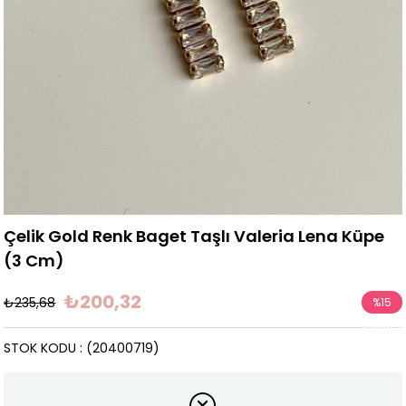
Çelik Gold Renk Baget Taşlı Valeria Lena Küpe
(3 Cm)
₺200,32
₺235,68
%
15
İndirim
STOK KODU
(20400719)