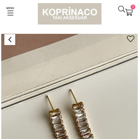
0
MENU
Anasayfa
Küpeler
Çelik Gold Renk Baget Taşlı Valeria Lena Küpe (3 Cm)