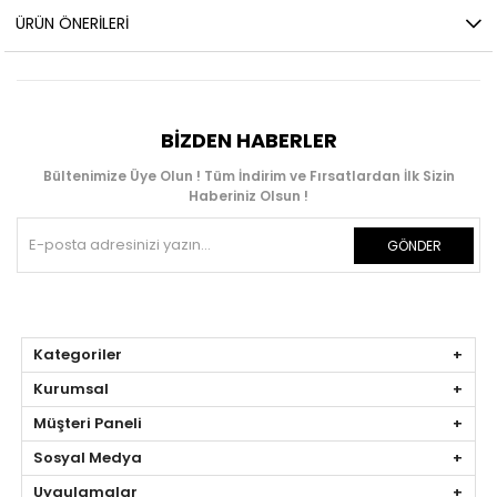
ÜRÜN ÖNERILERI
BIZDEN HABERLER
Bültenimize Üye Olun ! Tüm İndirim ve Fırsatlardan İlk Sizin
Haberiniz Olsun !
GÖNDER
Kategoriler
Kurumsal
Müşteri Paneli
Sosyal Medya
Uygulamalar