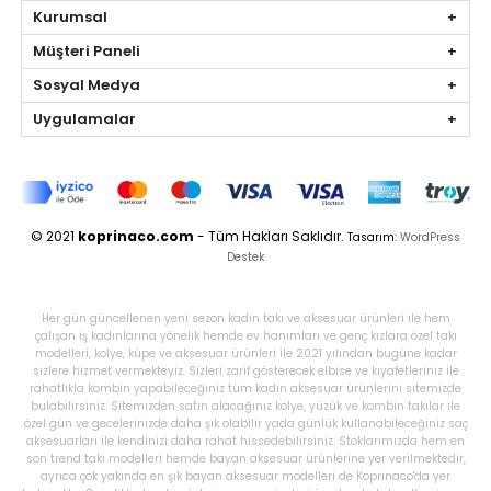
Kurumsal
Müşteri Paneli
Sosyal Medya
Uygulamalar
© 2021
koprinaco.com
- Tüm Hakları Saklıdır.
Tasarım:
WordPress
Destek
Her gün güncellenen yeni sezon kadın takı ve aksesuar ürünleri ile hem
çalışan iş kadınlarına yönelik hemde ev hanımları ve genç kızlara özel takı
modelleri, kolye, küpe ve aksesuar ürünleri ile 2021 yılından bugüne kadar
sizlere hizmet vermekteyiz. Sizleri zarif gösterecek elbise ve kıyafetleriniz ile
rahatlıkla kombin yapabileceğiniz tüm kadın aksesuar ürünlerini sitemizde
bulabilirsiniz. Sitemizden satın alacağınız kolye, yüzük ve kombin takılar ile
özel gün ve gecelerinizde daha şık olabilir yada günlük kullanabileceğiniz saç
aksesuarları ile kendinizi daha rahat hissedebilirsiniz. Stoklarımızda hem en
son trend takı modelleri hemde bayan aksesuar ürünlerine yer verilmektedir,
ayrıca çok yakında en şık bayan aksesuar modelleri de Koprinaco'da yer