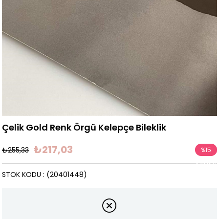
Çelik Gold Renk Örgü Kelepçe Bileklik
₺217,03
₺255,33
%
15
İndirim
STOK KODU
(20401448)