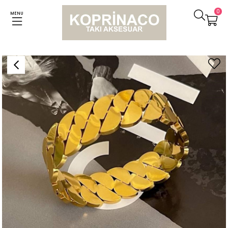
0
MENU
Anasayfa
Bileklikler
Çelik Gold Renk Örgü Kelepçe Bileklik