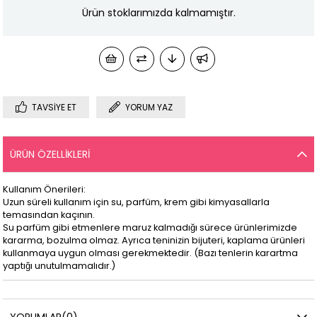
Ürün stoklarımızda kalmamıştır.
TAVSIYE ET
YORUM YAZ
ÜRÜN ÖZELLIKLERI
Kullanım Önerileri:
Uzun süreli kullanım için su, parfüm, krem gibi kimyasallarla
temasından kaçının.
Su parfüm gibi etmenlere maruz kalmadığı sürece ürünlerimizde
kararma, bozulma olmaz. Ayrıca teninizin bijuteri, kaplama ürünleri
kullanmaya uygun olması gerekmektedir. (Bazı tenlerin karartma
yaptığı unutulmamalıdır.)
YORUMLAR
(0)