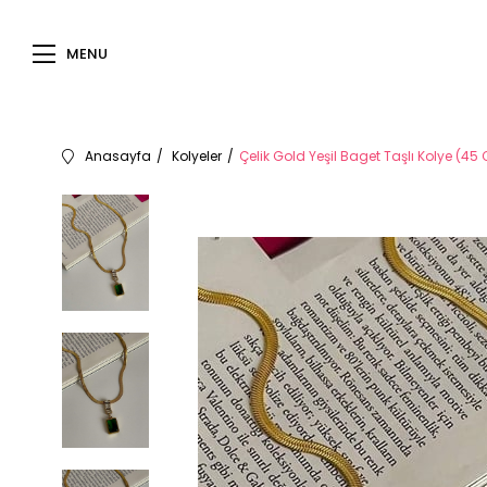
MENU
Anasayfa
Kolyeler
Çelik Gold Yeşil Baget Taşlı Kolye (45