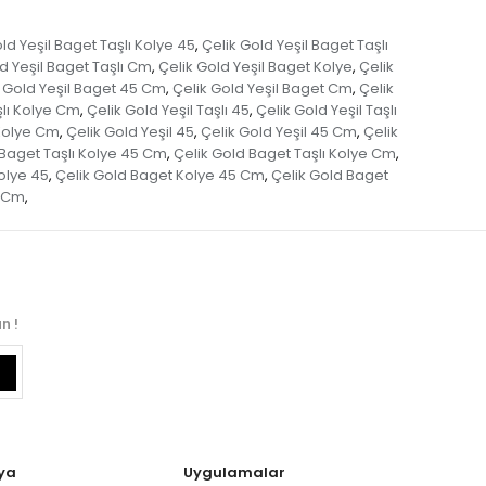
ld Yeşil Baget Taşlı Kolye 45
Çelik Gold Yeşil Baget Taşlı
,
d Yeşil Baget Taşlı Cm
Çelik Gold Yeşil Baget Kolye
Çelik
,
,
k Gold Yeşil Baget 45 Cm
Çelik Gold Yeşil Baget Cm
Çelik
,
,
şlı Kolye Cm
Çelik Gold Yeşil Taşlı 45
Çelik Gold Yeşil Taşlı
,
,
 Kolye Cm
Çelik Gold Yeşil 45
Çelik Gold Yeşil 45 Cm
Çelik
,
,
,
 Baget Taşlı Kolye 45 Cm
Çelik Gold Baget Taşlı Kolye Cm
,
,
olye 45
Çelik Gold Baget Kolye 45 Cm
Çelik Gold Baget
,
,
t Cm
,
n !
ya
Uygulamalar