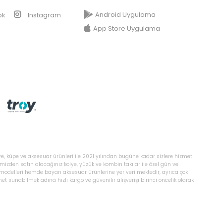
Android Uygulama
ok
Instagram
App Store Uygulama
ye, küpe ve aksesuar ürünleri ile 2021 yılından bugüne kadar sizlere hizmet
temizden satın alacağınız kolye, yüzük ve kombin takılar ile özel gün ve
ı modelleri hemde bayan aksesuar ürünlerine yer verilmektedir, ayrıca çok
 sunabilmek adına hızlı kargo ve güvenilir alışverişi birinci öncelik olarak