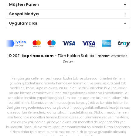
Müşteri Paneli
Sosyal Medya
Uygulamalar
© 2021
koprinaco.com
- Tüm Hakları Saklıdır.
Tasarım:
WordPress
Destek
Her gün güncellenen yeni sezon kadın takı ve aksesuar ürünleri ile hem
çalışan iş kadınlarına yönelik hemde ev hanımları ve genç kızlara özel takı
modelleri, kolye, küpe ve aksesuar ürünleri ile 2021 yılından bugüne kadar
sizlere hizmet vermekteyiz. Sizleri zarif gösterecek elbise ve kıyafetleriniz ile
rahatlıkla kombin yapabileceğiniz tüm kadın aksesuar ürünlerini sitemizde
bulabilirsiniz. Sitemizden satın alacağınız kolye, yüzük ve kombin takılar ile
özel gün ve gecelerinizde daha şık olabilir yada günlük kullanabileceğiniz saç
aksesuarları ile kendinizi daha rahat hissedebilirsiniz. Stoklarımızda hem en
son trend takı modelleri hemde bayan aksesuar ürünlerine yer verilmektedir,
ayrıca çok yakında en şık bayan aksesuar modelleri de Koprinaco'da yer
bulacaktır. Öncelikli olarak müşteri memnuniyetini ön planda tutan Koprinaco,
sizlere daha iyi hizmet sunabilmek adına hızlı kargo ve güvenilir alışverişi