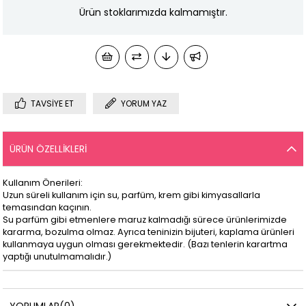
Ürün stoklarımızda kalmamıştır.
TAVSIYE ET
YORUM YAZ
ÜRÜN ÖZELLIKLERI
Kullanım Önerileri:
Uzun süreli kullanım için su, parfüm, krem gibi kimyasallarla
temasından kaçının.
Su parfüm gibi etmenlere maruz kalmadığı sürece ürünlerimizde
kararma, bozulma olmaz. Ayrıca teninizin bijuteri, kaplama ürünleri
kullanmaya uygun olması gerekmektedir. (Bazı tenlerin karartma
yaptığı unutulmamalıdır.)
YORUMLAR
(0)