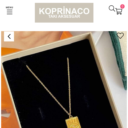
0
MENU
Anasayfa
Kolyeler
Çelik Göz Detaylı Madalyon Kolye (45 Cm)