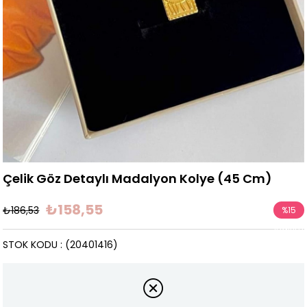
Çelik Göz Detaylı Madalyon Kolye (45 Cm)
₺158,55
₺186,53
%
15
İndirim
STOK KODU
(20401416)