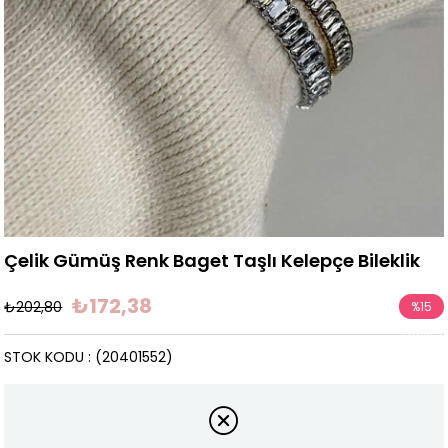
Çelik Gümüş Renk Baget Taşlı Kelepçe Bileklik
₺172,38
₺202,80
%
15
İndirim
STOK KODU
(20401552)