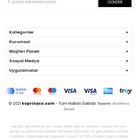
GÖNDER
Kategoriler
Kurumsal
Müşteri Paneli
Sosyal Medya
Uygulamalar
© 2021
koprinaco.com
- Tüm Hakları Saklıdır.
Tasarım:
WordPress
Destek
Her gün güncellenen yeni sezon kadın takı ve aksesuar ürünleri ile hem
çalışan iş kadınlarına yönelik hemde ev hanımları ve genç kızlara özel takı
modelleri, kolye, küpe ve aksesuar ürünleri ile 2021 yılından bugüne kadar