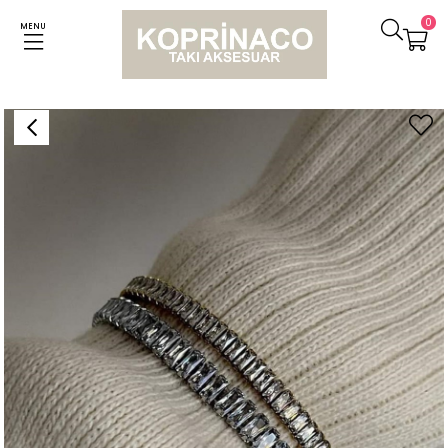
0
MENU
Anasayfa
Bileklikler
Çelik Gümüş Renk Baget Taşlı Kelepçe Bileklik