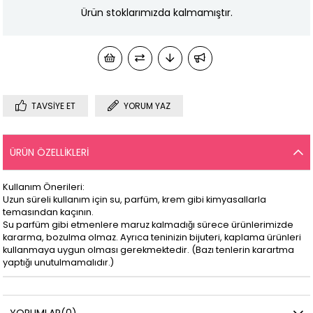
Ürün stoklarımızda kalmamıştır.
TAVSIYE ET
YORUM YAZ
ÜRÜN ÖZELLIKLERI
Kullanım Önerileri:
Uzun süreli kullanım için su, parfüm, krem gibi kimyasallarla
temasından kaçının.
Su parfüm gibi etmenlere maruz kalmadığı sürece ürünlerimizde
kararma, bozulma olmaz. Ayrıca teninizin bijuteri, kaplama ürünleri
kullanmaya uygun olması gerekmektedir. (Bazı tenlerin karartma
yaptığı unutulmamalıdır.)
YORUMLAR
(0)