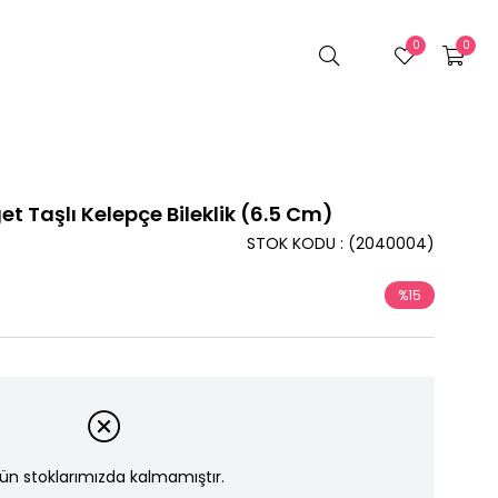
0
0
t Taşlı Kelepçe Bileklik (6.5 Cm)
STOK KODU
(2040004)
%
15
İndirim
ün stoklarımızda kalmamıştır.