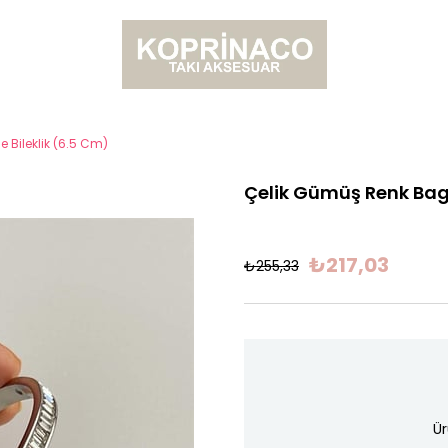
 Bileklik (6.5 Cm)
Çelik Gümüş Renk Bage
₺217,03
₺255,33
Ür