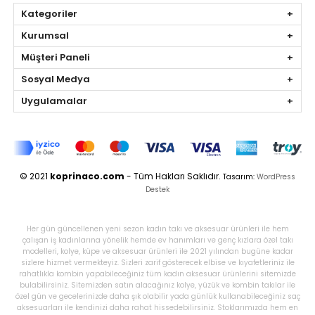
Kategoriler
Kurumsal
Müşteri Paneli
Sosyal Medya
Uygulamalar
© 2021
koprinaco.com
- Tüm Hakları Saklıdır.
Tasarım:
WordPress
Destek
Her gün güncellenen yeni sezon kadın takı ve aksesuar ürünleri ile hem
çalışan iş kadınlarına yönelik hemde ev hanımları ve genç kızlara özel takı
modelleri, kolye, küpe ve aksesuar ürünleri ile 2021 yılından bugüne kadar
sizlere hizmet vermekteyiz. Sizleri zarif gösterecek elbise ve kıyafetleriniz ile
rahatlıkla kombin yapabileceğiniz tüm kadın aksesuar ürünlerini sitemizde
bulabilirsiniz. Sitemizden satın alacağınız kolye, yüzük ve kombin takılar ile
özel gün ve gecelerinizde daha şık olabilir yada günlük kullanabileceğiniz saç
aksesuarları ile kendinizi daha rahat hissedebilirsiniz. Stoklarımızda hem en