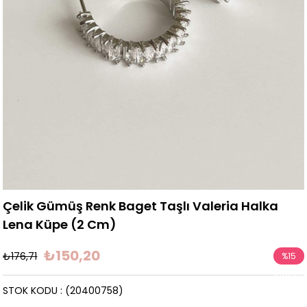
Çelik Gümüş Renk Baget Taşlı Valeria Halka
Lena Küpe (2 Cm)
₺150,20
₺176,71
%
15
İndirim
STOK KODU
(20400758)