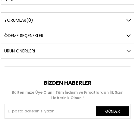
YORUMLAR
(0)
ÖDEME SEÇENEKLERI
ÜRÜN ÖNERILERI
BIZDEN HABERLER
Bültenimize Üye Olun ! Tüm İndirim ve Fırsatlardan İlk Sizin
Haberiniz Olsun !
GÖNDER