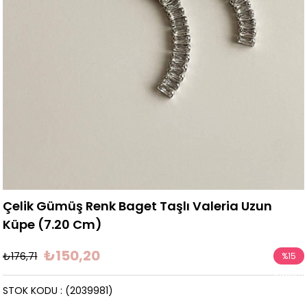
Çelik Gümüş Renk Baget Taşlı Valeria Uzun
Küpe (7.20 Cm)
₺150,20
₺176,71
%
15
İndirim
STOK KODU
(2039981)