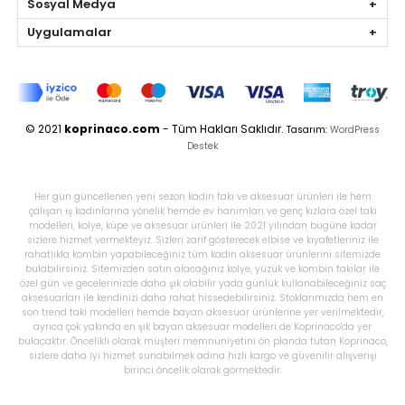
Sosyal Medya
Uygulamalar
© 2021
koprinaco.com
- Tüm Hakları Saklıdır.
Tasarım:
WordPress
Destek
Her gün güncellenen yeni sezon kadın takı ve aksesuar ürünleri ile hem
çalışan iş kadınlarına yönelik hemde ev hanımları ve genç kızlara özel takı
modelleri, kolye, küpe ve aksesuar ürünleri ile 2021 yılından bugüne kadar
sizlere hizmet vermekteyiz. Sizleri zarif gösterecek elbise ve kıyafetleriniz ile
rahatlıkla kombin yapabileceğiniz tüm kadın aksesuar ürünlerini sitemizde
bulabilirsiniz. Sitemizden satın alacağınız kolye, yüzük ve kombin takılar ile
özel gün ve gecelerinizde daha şık olabilir yada günlük kullanabileceğiniz saç
aksesuarları ile kendinizi daha rahat hissedebilirsiniz. Stoklarımızda hem en
son trend takı modelleri hemde bayan aksesuar ürünlerine yer verilmektedir,
ayrıca çok yakında en şık bayan aksesuar modelleri de Koprinaco'da yer
bulacaktır. Öncelikli olarak müşteri memnuniyetini ön planda tutan Koprinaco,
sizlere daha iyi hizmet sunabilmek adına hızlı kargo ve güvenilir alışverişi
birinci öncelik olarak görmektedir.