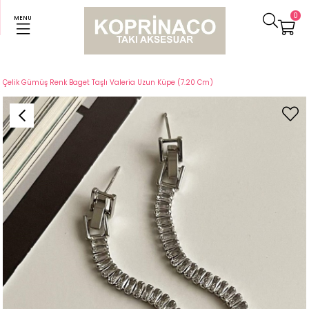
0
MENU
Anasayfa
Küpeler
Çelik Gümüş Renk Baget Taşlı Valeria Uzun Küpe (7.20 Cm)