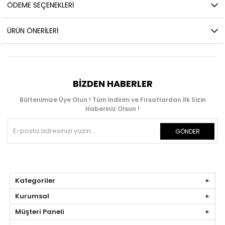
ÖDEME SEÇENEKLERI
ÜRÜN ÖNERILERI
BIZDEN HABERLER
Bültenimize Üye Olun ! Tüm İndirim ve Fırsatlardan İlk Sizin
Haberiniz Olsun !
GÖNDER
Kategoriler
Kurumsal
Müşteri Paneli