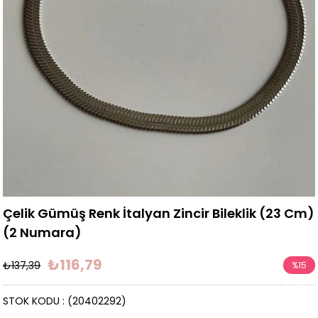
Çelik Gümüş Renk İtalyan Zincir Bileklik (23 Cm)
(2 Numara)
₺116,79
₺137,39
%
15
İndirim
STOK KODU
(20402292)