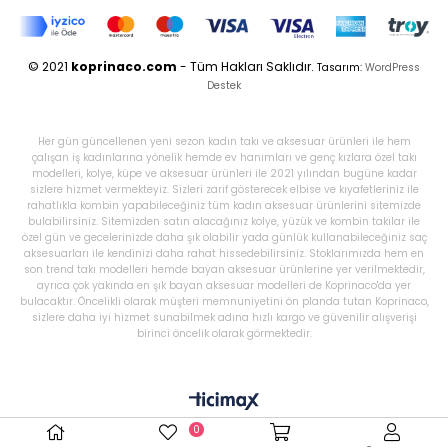
© 2021
koprinaco.com
- Tüm Hakları Saklıdır.
Tasarım:
WordPress
Destek
Her gün güncellenen yeni sezon kadın takı ve aksesuar ürünleri ile hem
çalışan iş kadınlarına yönelik hemde ev hanımları ve genç kızlara özel takı
modelleri, kolye, küpe ve aksesuar ürünleri ile 2021 yılından bugüne kadar
sizlere hizmet vermekteyiz. Sizleri zarif gösterecek elbise ve kıyafetleriniz ile
rahatlıkla kombin yapabileceğiniz tüm kadın aksesuar ürünlerini sitemizde
bulabilirsiniz. Sitemizden satın alacağınız kolye, yüzük ve kombin takılar ile
özel gün ve gecelerinizde daha şık olabilir yada günlük kullanabileceğiniz saç
aksesuarları ile kendinizi daha rahat hissedebilirsiniz. Stoklarımızda hem en
son trend takı modelleri hemde bayan aksesuar ürünlerine yer verilmektedir,
ayrıca çok yakında en şık bayan aksesuar modelleri de Koprinaco'da yer
bulacaktır. Öncelikli olarak müşteri memnuniyetini ön planda tutan Koprinaco,
sizlere daha iyi hizmet sunabilmek adına hızlı kargo ve güvenilir alışverişi
birinci öncelik olarak görmektedir.
0