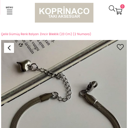
0
MENU
Anasayfa
Bileklikler
Çelik Gümüş Renk İtalyan Zincir Bileklik (23 Cm) (2 Numara)