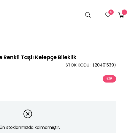
0
0
Renkli Taşlı Kelepçe Bileklik
STOK KODU
(20401539)
%
15
İndirim
ün stoklarımızda kalmamıştır.