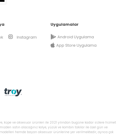
ya
Uygulamalar
Android Uygulama
ok
Instagram
App Store Uygulama
ye, küpe ve aksesuar ürünleri ile 2021 yılından bugüne kadar sizlere hizmet
temizden satın alacağınız kolye, yüzük ve kombin takılar ile özel gün ve
ı modelleri hemde bayan aksesuar ürünlerine yer verilmektedir, ayrıca çok