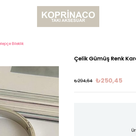
lepçe Bileklik
Çelik Gümüş Renk Kare 
₺250,45
₺294,64
Ür