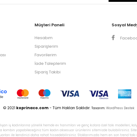
Müşteri Paneli
Sosyal Med
Hesabım
Facebo
Siparişlerim
kası
Favorilerim
İade Taleplerim
Sipariş Takibi
© 2021
koprinaco.com
- Tüm Hakları Saklıdır.
Tasarım:
WordPress Destek
ışan iş kadınlarına yönelik hemde ev hanımları ve genç kızlara özel takı modelleri, kol
tlıkla kombin yapabileceğiniz tüm kadın aksesuar ürünlerini sitemizde bulabilirsiniz. Si
uarları ile kendinizi daha rahat hissedebilirsiniz. Stoklarımızda hem en son trend tak