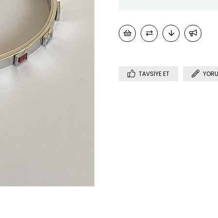
TAVSIYE ET
YORU