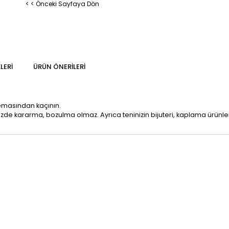
< < Önceki Sayfaya Dön
LERI
ÜRÜN ÖNERILERI
temasından kaçının.
mizde kararma, bozulma olmaz. Ayrıca teninizin bijuteri, kaplama ürün