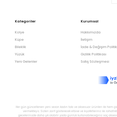
Kategoriler
Kurumsal
Kolye
Hakkımızda
Küpe
İletişim
Bileklik
İade & Değişim Politi
Yüzük
Gizlilik Politikası
Yeni Gelenler
Satış Sözleşmesi
Her gün güncellenen yeni sezon kadın takı ve aksesuar ürünleri ile hem çal
vermekteyiz. Sizleri zarif gösterecek elbise ve kıyafetleriniz ile raha
gecelerinizde daha şık olabilir yada günlük kullanabileceğiniz saç akses