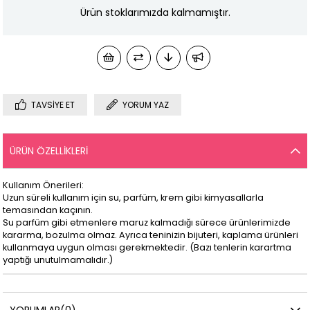
Ürün stoklarımızda kalmamıştır.
TAVSIYE ET
YORUM YAZ
ÜRÜN ÖZELLIKLERI
Kullanım Önerileri:
Uzun süreli kullanım için su, parfüm, krem gibi kimyasallarla
temasından kaçının.
Su parfüm gibi etmenlere maruz kalmadığı sürece ürünlerimizde
kararma, bozulma olmaz. Ayrıca teninizin bijuteri, kaplama ürünleri
kullanmaya uygun olması gerekmektedir. (Bazı tenlerin karartma
yaptığı unutulmamalıdır.)
YORUMLAR
(0)