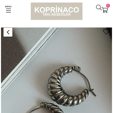
0
MENU
Anasayfa
Küpeler
Çelik Gümüş Renk Midye Vintage Küpe (2 Cm)