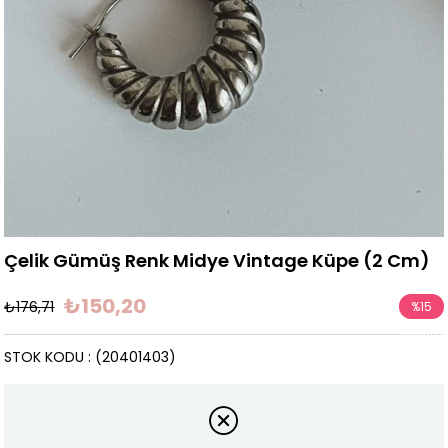
Çelik Gümüş Renk Midye Vintage Küpe (2 Cm)
₺150,20
₺176,71
%
15
İndirim
STOK KODU
(20401403)