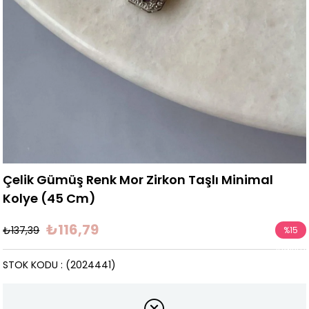
Çelik Gümüş Renk Mor Zirkon Taşlı Minimal
Kolye (45 Cm)
₺116,79
₺137,39
%
15
İndirim
STOK KODU
(2024441)