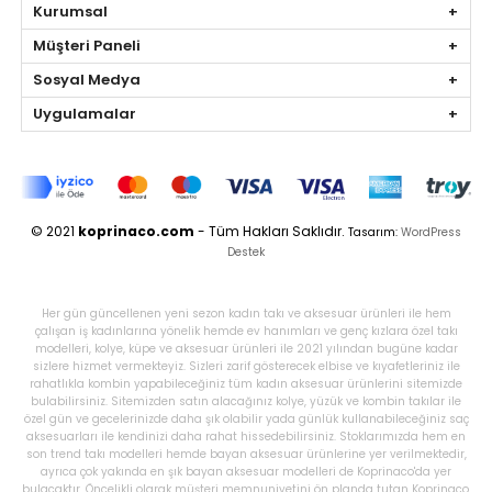
Kurumsal
Müşteri Paneli
Sosyal Medya
Uygulamalar
© 2021
koprinaco.com
- Tüm Hakları Saklıdır.
Tasarım:
WordPress
Destek
Her gün güncellenen yeni sezon kadın takı ve aksesuar ürünleri ile hem
çalışan iş kadınlarına yönelik hemde ev hanımları ve genç kızlara özel takı
modelleri, kolye, küpe ve aksesuar ürünleri ile 2021 yılından bugüne kadar
sizlere hizmet vermekteyiz. Sizleri zarif gösterecek elbise ve kıyafetleriniz ile
rahatlıkla kombin yapabileceğiniz tüm kadın aksesuar ürünlerini sitemizde
bulabilirsiniz. Sitemizden satın alacağınız kolye, yüzük ve kombin takılar ile
özel gün ve gecelerinizde daha şık olabilir yada günlük kullanabileceğiniz saç
aksesuarları ile kendinizi daha rahat hissedebilirsiniz. Stoklarımızda hem en
son trend takı modelleri hemde bayan aksesuar ürünlerine yer verilmektedir,
ayrıca çok yakında en şık bayan aksesuar modelleri de Koprinaco'da yer
bulacaktır. Öncelikli olarak müşteri memnuniyetini ön planda tutan Koprinaco,