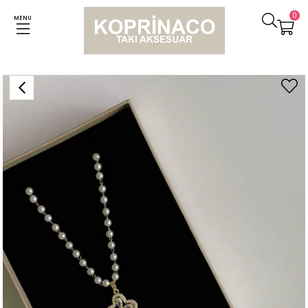
0
MENU
Anasayfa
Kolyeler
Çelik İncili Baget Taşlı Kolye (48 Cm)