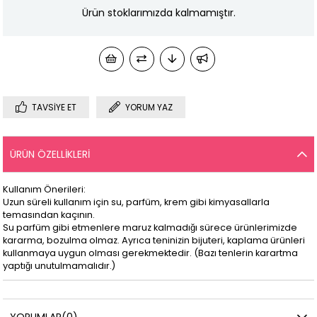
Ürün stoklarımızda kalmamıştır.
TAVSIYE ET
YORUM YAZ
ÜRÜN ÖZELLIKLERI
Kullanım Önerileri:
Uzun süreli kullanım için su, parfüm, krem gibi kimyasallarla
temasından kaçının.
Su parfüm gibi etmenlere maruz kalmadığı sürece ürünlerimizde
kararma, bozulma olmaz. Ayrıca teninizin bijuteri, kaplama ürünleri
kullanmaya uygun olması gerekmektedir. (Bazı tenlerin karartma
yaptığı unutulmamalıdır.)
YORUMLAR
(0)