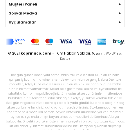
Müşteri Paneli
Sosyal Medya
Uygulamalar
© 2021
koprinaco.com
- Tüm Hakları Saklıdır.
Tasarım:
WordPress
Destek
Her gün güncellenen yeni sezon kadın takı ve aksesuar ürünleri ile hem
çalışan iş kadınlarına yönelik hemde ev hanımları ve genç kızlara özel takı
modelleri, kolye, küpe ve aksesuar ürünleri ile 2021 yılından bugüne kadar
sizlere hizmet vermekteyiz. Sizleri zarif gösterecek elbise ve kıyafetleriniz ile
rahatlıkla kombin yapabileceğiniz tüm kadın aksesuar ürünlerini sitemizde
bulabilirsiniz. Sitemizden satın alacağınız kolye, yüzük ve kombin takılar ile
özel gün ve gecelerinizde daha şık olabilir yada günlük kullanabileceğiniz saç
aksesuarları ile kendinizi daha rahat hissedebilirsiniz. Stoklarımızda hem en
son trend takı modelleri hemde bayan aksesuar ürünlerine yer verilmektedir,
ayrıca çok yakında en şık bayan aksesuar modelleri de Koprinaco'da yer
bulacaktır. Öncelikli olarak müşteri memnuniyetini ön planda tutan Koprinaco,
sizlere daha iyi hizmet sunabilmek adına hızlı kargo ve güvenilir alışverişi