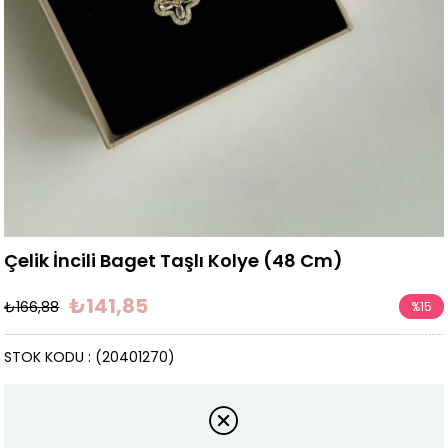
Çelik İncili Baget Taşlı Kolye (48 Cm)
₺141,85
₺166,88
%
15
İndirim
STOK KODU
(20401270)