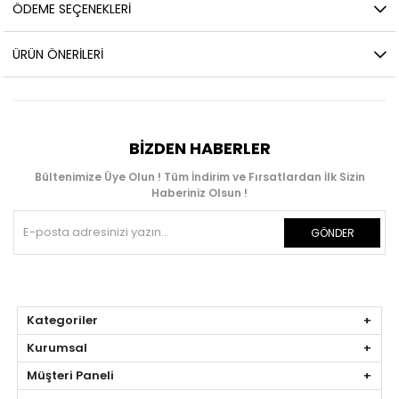
ÖDEME SEÇENEKLERI
ÜRÜN ÖNERILERI
BIZDEN HABERLER
Bültenimize Üye Olun ! Tüm İndirim ve Fırsatlardan İlk Sizin
Haberiniz Olsun !
GÖNDER
Kategoriler
Kurumsal
Müşteri Paneli