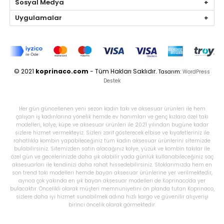
Sosyal Medya
Uygulamalar
© 2021
koprinaco.com
- Tüm Hakları Saklıdır.
Tasarım:
WordPress
Destek
Her gün güncellenen yeni sezon kadın takı ve aksesuar ürünleri ile hem
çalışan iş kadınlarına yönelik hemde ev hanımları ve genç kızlara özel takı
modelleri, kolye, küpe ve aksesuar ürünleri ile 2021 yılından bugüne kadar
sizlere hizmet vermekteyiz. Sizleri zarif gösterecek elbise ve kıyafetleriniz ile
rahatlıkla kombin yapabileceğiniz tüm kadın aksesuar ürünlerini sitemizde
bulabilirsiniz. Sitemizden satın alacağınız kolye, yüzük ve kombin takılar ile
özel gün ve gecelerinizde daha şık olabilir yada günlük kullanabileceğiniz saç
aksesuarları ile kendinizi daha rahat hissedebilirsiniz. Stoklarımızda hem en
son trend takı modelleri hemde bayan aksesuar ürünlerine yer verilmektedir,
ayrıca çok yakında en şık bayan aksesuar modelleri de Koprinaco'da yer
bulacaktır. Öncelikli olarak müşteri memnuniyetini ön planda tutan Koprinaco,
sizlere daha iyi hizmet sunabilmek adına hızlı kargo ve güvenilir alışverişi
birinci öncelik olarak görmektedir.