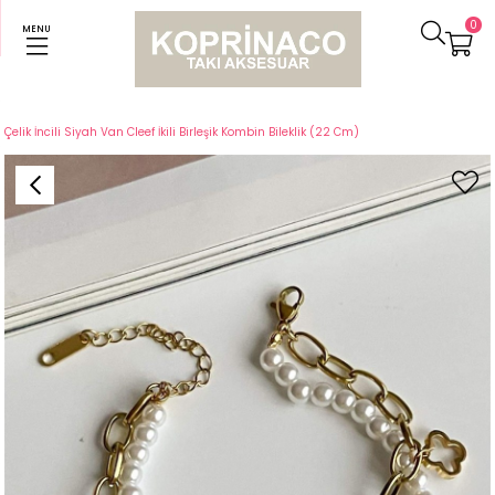
0
MENU
Anasayfa
Bileklikler
Çelik İncili Siyah Van Cleef İkili Birleşik Kombin Bileklik (22 Cm)