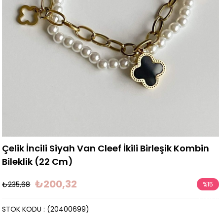
Çelik İncili Siyah Van Cleef İkili Birleşik Kombin
Bileklik (22 Cm)
₺200,32
₺235,68
%
15
İndirim
STOK KODU
(20400699)