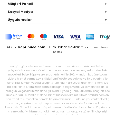
Müşteri Paneli
Sosyal Medya
Uygulamalar
© 2021
koprinaco.com
- Tüm Hakları Saklıdır.
Tasarım:
WordPress
Destek
Her gün güncellenen yeni sezon kadın takı ve aksesuar ürünleri ile hem
çalışan iş kadınlarına yönelik hemde ev hanımları ve genç kızlara özel takı
modelleri, kolye, küpe ve aksesuar ürünleri ile 2021 yılından bugüne kadar
sizlere hizmet vermekteyiz. Sizleri zarif gösterecek elbise ve kıyafetleriniz ile
rahatlıkla kombin yapabileceğiniz tüm kadın aksesuar ürünlerini sitemizde
bulabilirsiniz. Sitemizden satın alacağınız kolye, yüzük ve kombin takılar ile
özel gün ve gecelerinizde daha şık olabilir yada günlük kullanabileceğiniz saç
aksesuarları ile kendinizi daha rahat hissedebilirsiniz. Stoklarımızda hem en
son trend takı modelleri hemde bayan aksesuar ürünlerine yer verilmektedir,
ayrıca çok yakında en şık bayan aksesuar modelleri de Koprinaco'da yer
bulacaktır. Öncelikli olarak müşteri memnuniyetini ön planda tutan Koprinaco,
sizlere daha iyi hizmet sunabilmek adına hızlı kargo ve güvenilir alışverişi