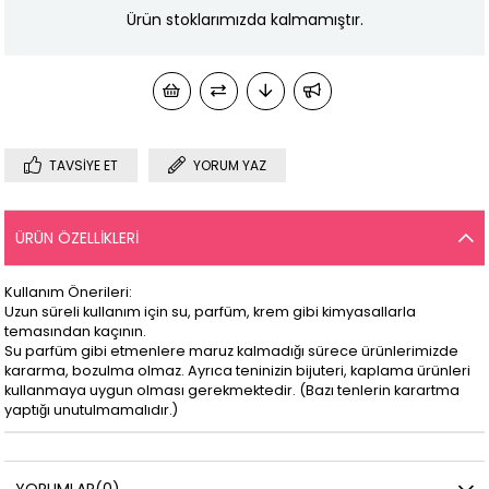
Ürün stoklarımızda kalmamıştır.
TAVSIYE ET
YORUM YAZ
ÜRÜN ÖZELLIKLERI
Kullanım Önerileri:
Uzun süreli kullanım için su, parfüm, krem gibi kimyasallarla
temasından kaçının.
Su parfüm gibi etmenlere maruz kalmadığı sürece ürünlerimizde
kararma, bozulma olmaz. Ayrıca teninizin bijuteri, kaplama ürünleri
kullanmaya uygun olması gerekmektedir. (Bazı tenlerin karartma
yaptığı unutulmamalıdır.)
YORUMLAR
(0)