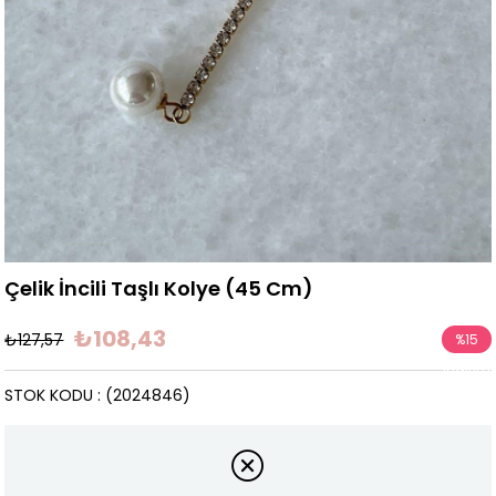
Çelik İncili Taşlı Kolye (45 Cm)
₺108,43
₺127,57
%
15
İndirim
STOK KODU
(2024846)