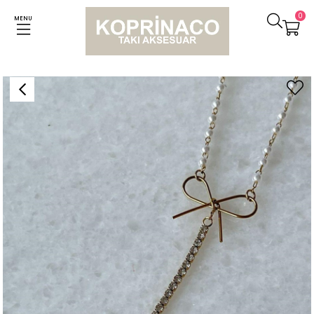
0
MENU
Anasayfa
Kolyeler
Çelik İncili Taşlı Kolye (45 Cm)