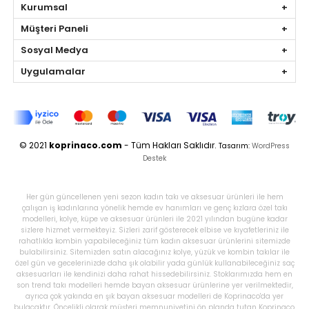
Kurumsal
Müşteri Paneli
Sosyal Medya
Uygulamalar
© 2021
koprinaco.com
- Tüm Hakları Saklıdır.
Tasarım:
WordPress
Destek
Her gün güncellenen yeni sezon kadın takı ve aksesuar ürünleri ile hem
çalışan iş kadınlarına yönelik hemde ev hanımları ve genç kızlara özel takı
modelleri, kolye, küpe ve aksesuar ürünleri ile 2021 yılından bugüne kadar
sizlere hizmet vermekteyiz. Sizleri zarif gösterecek elbise ve kıyafetleriniz ile
rahatlıkla kombin yapabileceğiniz tüm kadın aksesuar ürünlerini sitemizde
bulabilirsiniz. Sitemizden satın alacağınız kolye, yüzük ve kombin takılar ile
özel gün ve gecelerinizde daha şık olabilir yada günlük kullanabileceğiniz saç
aksesuarları ile kendinizi daha rahat hissedebilirsiniz. Stoklarımızda hem en
son trend takı modelleri hemde bayan aksesuar ürünlerine yer verilmektedir,
ayrıca çok yakında en şık bayan aksesuar modelleri de Koprinaco'da yer
bulacaktır. Öncelikli olarak müşteri memnuniyetini ön planda tutan Koprinaco,