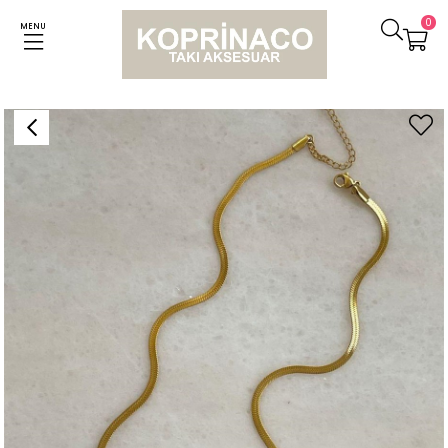
0
MENU
Anasayfa
Kolyeler
Çelik İtalyan Zincir Beyaz Baget Taşlı Kolye (46 Cm)