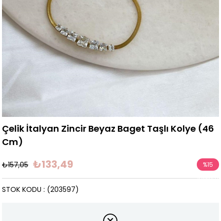
Çelik İtalyan Zincir Beyaz Baget Taşlı Kolye (46
Cm)
₺133,49
₺157,05
%
15
İndirim
STOK KODU
(203597)