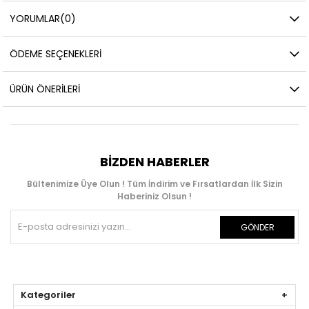
YORUMLAR
(0)
ÖDEME SEÇENEKLERI
ÜRÜN ÖNERILERI
BIZDEN HABERLER
Bültenimize Üye Olun ! Tüm İndirim ve Fırsatlardan İlk Sizin
Haberiniz Olsun !
GÖNDER
Kategoriler