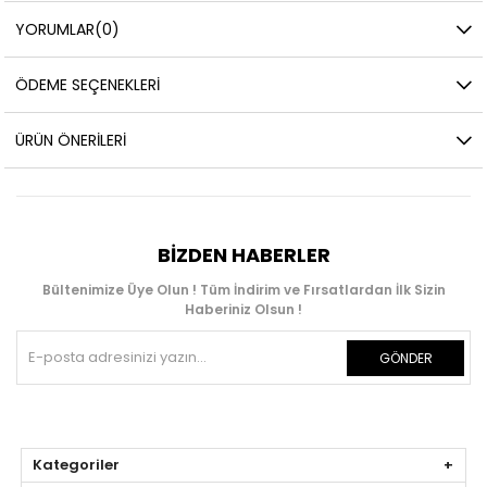
YORUMLAR
(0)
ÖDEME SEÇENEKLERI
ÜRÜN ÖNERILERI
BIZDEN HABERLER
Bültenimize Üye Olun ! Tüm İndirim ve Fırsatlardan İlk Sizin
Haberiniz Olsun !
GÖNDER
Kategoriler