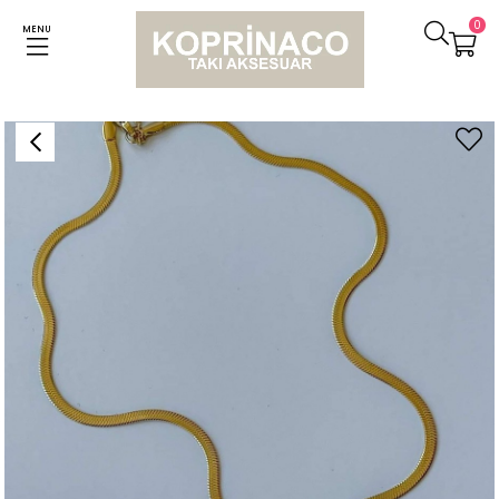
0
MENU
Anasayfa
Kolyeler
Çelik İtalyan Zincir Beyaz Kare Baget Taşlı Kolye (45 Cm)