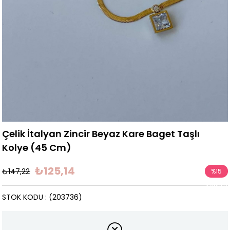
Çelik İtalyan Zincir Beyaz Kare Baget Taşlı
Kolye (45 Cm)
₺125,14
₺147,22
%
15
İndirim
STOK KODU
(203736)