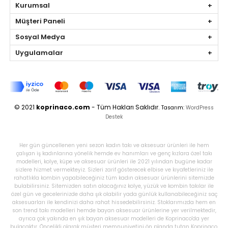
Kurumsal
Müşteri Paneli
Sosyal Medya
Uygulamalar
© 2021
koprinaco.com
- Tüm Hakları Saklıdır.
Tasarım:
WordPress
Destek
Her gün güncellenen yeni sezon kadın takı ve aksesuar ürünleri ile hem
çalışan iş kadınlarına yönelik hemde ev hanımları ve genç kızlara özel takı
modelleri, kolye, küpe ve aksesuar ürünleri ile 2021 yılından bugüne kadar
sizlere hizmet vermekteyiz. Sizleri zarif gösterecek elbise ve kıyafetleriniz ile
rahatlıkla kombin yapabileceğiniz tüm kadın aksesuar ürünlerini sitemizde
bulabilirsiniz. Sitemizden satın alacağınız kolye, yüzük ve kombin takılar ile
özel gün ve gecelerinizde daha şık olabilir yada günlük kullanabileceğiniz saç
aksesuarları ile kendinizi daha rahat hissedebilirsiniz. Stoklarımızda hem en
son trend takı modelleri hemde bayan aksesuar ürünlerine yer verilmektedir,
ayrıca çok yakında en şık bayan aksesuar modelleri de Koprinaco'da yer
bulacaktır. Öncelikli olarak müşteri memnuniyetini ön planda tutan Koprinaco,