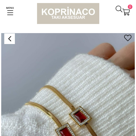
0
MENU
Anasayfa
Bileklikler
Çelik İtalyan Zincir Bordo Taşlı Göbekli Bileklik (24 Cm)