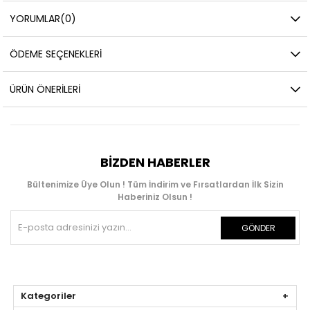
YORUMLAR
(0)
ÖDEME SEÇENEKLERI
ÜRÜN ÖNERILERI
BIZDEN HABERLER
Bültenimize Üye Olun ! Tüm İndirim ve Fırsatlardan İlk Sizin
Haberiniz Olsun !
GÖNDER
Kategoriler