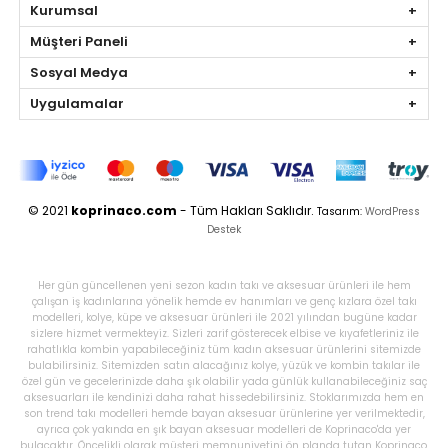
Kurumsal
Müşteri Paneli
Sosyal Medya
Uygulamalar
© 2021
koprinaco.com
- Tüm Hakları Saklıdır.
Tasarım:
WordPress
Destek
Her gün güncellenen yeni sezon kadın takı ve aksesuar ürünleri ile hem
çalışan iş kadınlarına yönelik hemde ev hanımları ve genç kızlara özel takı
modelleri, kolye, küpe ve aksesuar ürünleri ile 2021 yılından bugüne kadar
sizlere hizmet vermekteyiz. Sizleri zarif gösterecek elbise ve kıyafetleriniz ile
rahatlıkla kombin yapabileceğiniz tüm kadın aksesuar ürünlerini sitemizde
bulabilirsiniz. Sitemizden satın alacağınız kolye, yüzük ve kombin takılar ile
özel gün ve gecelerinizde daha şık olabilir yada günlük kullanabileceğiniz saç
aksesuarları ile kendinizi daha rahat hissedebilirsiniz. Stoklarımızda hem en
son trend takı modelleri hemde bayan aksesuar ürünlerine yer verilmektedir,
ayrıca çok yakında en şık bayan aksesuar modelleri de Koprinaco'da yer
bulacaktır. Öncelikli olarak müşteri memnuniyetini ön planda tutan Koprinaco,