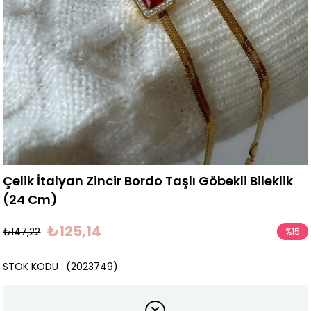
Çelik İtalyan Zincir Bordo Taşlı Göbekli Bileklik
(24 Cm)
₺125,14
₺147,22
%
15
İndirim
STOK KODU
(2023749)