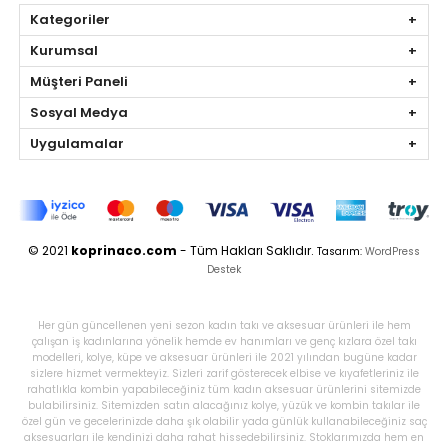
Kategoriler
Kurumsal
Müşteri Paneli
Sosyal Medya
Uygulamalar
© 2021
koprinaco.com
- Tüm Hakları Saklıdır.
Tasarım:
WordPress
Destek
Her gün güncellenen yeni sezon kadın takı ve aksesuar ürünleri ile hem
çalışan iş kadınlarına yönelik hemde ev hanımları ve genç kızlara özel takı
modelleri, kolye, küpe ve aksesuar ürünleri ile 2021 yılından bugüne kadar
sizlere hizmet vermekteyiz. Sizleri zarif gösterecek elbise ve kıyafetleriniz ile
rahatlıkla kombin yapabileceğiniz tüm kadın aksesuar ürünlerini sitemizde
bulabilirsiniz. Sitemizden satın alacağınız kolye, yüzük ve kombin takılar ile
özel gün ve gecelerinizde daha şık olabilir yada günlük kullanabileceğiniz saç
aksesuarları ile kendinizi daha rahat hissedebilirsiniz. Stoklarımızda hem en