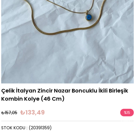
Çelik İtalyan Zincir Nazar Boncuklu İkili Birleşik
Kombin Kolye (46 Cm)
₺133,49
₺157,05
%
15
İndirim
STOK KODU
(20391359)