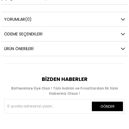
YORUMLAR
(0)
ÖDEME SEÇENEKLERI
ÜRÜN ÖNERILERI
BIZDEN HABERLER
Bültenimize Üye Olun ! Tüm İndirim ve Fırsatlardan İlk Sizin
Haberiniz Olsun !
GÖNDER