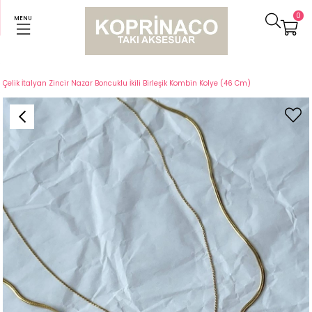
0
MENU
Anasayfa
Kolyeler
Çelik İtalyan Zincir Nazar Boncuklu İkili Birleşik Kombin Kolye (46 Cm)