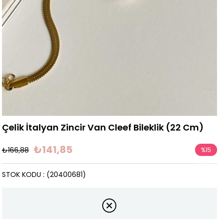
Çelik İtalyan Zincir Van Cleef Bileklik (22 Cm)
₺141,85
₺166,88
%
15
İndirim
STOK KODU
(20400681)