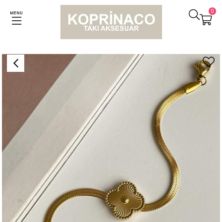
0
MENU
Anasayfa
Bileklikler
Çelik İtalyan Zincir Van Cleef Bileklik (22 Cm)