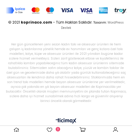
© 2021
koprinaco.com
- Tüm Hakları Saklıdır.
Tasarım:
WordPress
Destek
Her gün güncellenen yeni sezon kadın takı ve aksesuar ürünleri ile hem
çalışan iş kadınlarına yönelik hemde ev hanımları ve genç kızlara özel takı
modelleri, kolye, küpe ve aksesuar ürünleri ile 2021 yılından bugüne kadar
sizlere hizmet vermekteyiz. Sizleri zarif gösterecek elbise ve kıyafetleriniz ile
rahatlıkla kombin yapabileceğiniz tüm kadın aksesuar ürünlerini sitemizde
bulabilirsiniz. Sitemizden satın alacağınız kolye, yüzük ve kombin takılar ile
özel gün ve gecelerinizde daha şık olabilir yada günlük kullanabileceğiniz saç
aksesuarları ile kendinizi daha rahat hissedebilirsiniz. Stoklarımızda hem en
son trend takı modelleri hemde bayan aksesuar ürünlerine yer verilmektedir,
ayrıca çok yakında en şık bayan aksesuar modelleri de Koprinaco'da yer
bulacaktır. Öncelikli olarak müşteri memnuniyetini ön planda tutan Koprinaco,
sizlere daha iyi hizmet sunabilmek adına hızlı kargo ve güvenilir alışverişi
birinci öncelik olarak görmektedir.
0