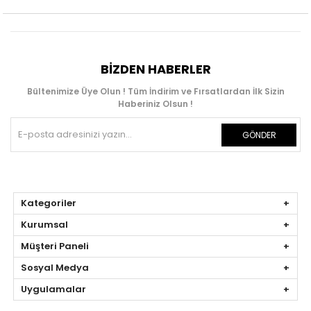
BIZDEN HABERLER
Bültenimize Üye Olun ! Tüm İndirim ve Fırsatlardan İlk Sizin
Haberiniz Olsun !
GÖNDER
Kategoriler
Kurumsal
Müşteri Paneli
Sosyal Medya
Uygulamalar