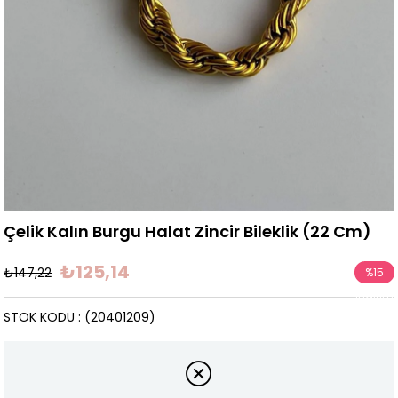
Çelik Kalın Burgu Halat Zincir Bileklik (22 Cm)
₺125,14
₺147,22
%
15
İndirim
STOK KODU
(20401209)