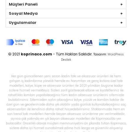
Müşteri Paneli
Sosyal Medya
Uygulamalar
© 2021
koprinaco.com
- Tüm Hakları Saklıdır.
Tasarım:
WordPress
Destek
Her gün güncellenen yeni sezon kadın takı ve aksesuar ürünleri ile hem
çalışan iş kadınlarına yönelik hemde ev hanımları ve genç kızlara özel takı
modelleri, kolye, küpe ve aksesuar ürünleri ile 2021 yılından bugüne kadar
sizlere hizmet vermekteyiz. Sizleri zarif gösterecek elbise ve kıyafetleriniz ile
rahatlıkla kombin yapabileceğiniz tüm kadın aksesuar ürünlerini sitemizde
bulabilirsiniz. Sitemizden satın alacağınız kolye, yüzük ve kombin takılar ile
özel gün ve gecelerinizde daha şık olabilir yada günlük kullanabileceğiniz saç
aksesuarları ile kendinizi daha rahat hissedebilirsiniz. Stoklarımızda hem en
son trend takı modelleri hemde bayan aksesuar ürünlerine yer verilmektedir,
ayrıca çok yakında en şık bayan aksesuar modelleri de Koprinaco'da yer
bulacaktır. Öncelikli olarak müşteri memnuniyetini ön planda tutan Koprinaco,
sizlere daha iyi hizmet sunabilmek adına hızlı kargo ve güvenilir alışverişi