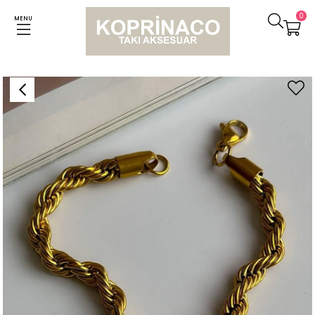
0
MENU
Anasayfa
Bileklikler
Çelik Kalın Burgu Halat Zincir Bileklik (22 Cm)