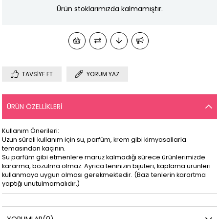
Ürün stoklarımızda kalmamıştır.
TAVSIYE ET
YORUM YAZ
ÜRÜN ÖZELLIKLERI
Kullanım Önerileri:
Uzun süreli kullanım için su, parfüm, krem gibi kimyasallarla
temasından kaçının.
Su parfüm gibi etmenlere maruz kalmadığı sürece ürünlerimizde
kararma, bozulma olmaz. Ayrıca teninizin bijuteri, kaplama ürünleri
kullanmaya uygun olması gerekmektedir. (Bazı tenlerin karartma
yaptığı unutulmamalıdır.)
YORUMLAR
(0)