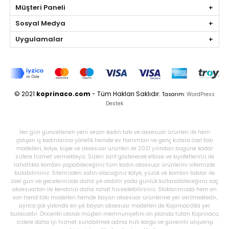
Müşteri Paneli
Sosyal Medya
Uygulamalar
© 2021
koprinaco.com
- Tüm Hakları Saklıdır.
Tasarım:
WordPress
Destek
Her gün güncellenen yeni sezon kadın takı ve aksesuar ürünleri ile hem
çalışan iş kadınlarına yönelik hemde ev hanımları ve genç kızlara özel takı
modelleri, kolye, küpe ve aksesuar ürünleri ile 2021 yılından bugüne kadar
sizlere hizmet vermekteyiz. Sizleri zarif gösterecek elbise ve kıyafetleriniz ile
rahatlıkla kombin yapabileceğiniz tüm kadın aksesuar ürünlerini sitemizde
bulabilirsiniz. Sitemizden satın alacağınız kolye, yüzük ve kombin takılar ile
özel gün ve gecelerinizde daha şık olabilir yada günlük kullanabileceğiniz saç
aksesuarları ile kendinizi daha rahat hissedebilirsiniz. Stoklarımızda hem en
son trend takı modelleri hemde bayan aksesuar ürünlerine yer verilmektedir,
ayrıca çok yakında en şık bayan aksesuar modelleri de Koprinaco'da yer
bulacaktır. Öncelikli olarak müşteri memnuniyetini ön planda tutan Koprinaco,
sizlere daha iyi hizmet sunabilmek adına hızlı kargo ve güvenilir alışverişi