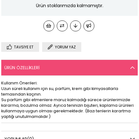
Ürün stoklarımızda kalmamıştır.
TAVSIYE ET
YORUM YAZ
ÜRÜN ÖZELLIKLERI
Kullanım Önerileri:
Uzun süreli kullanım için su, parfüm, krem gibi kimyasallarla
temasından kaçının.
Su parfüm gibi etmenlere maruz kalmadığı sürece ürünlerimizde
kararma, bozulma olmaz. Ayrıca teninizin bijuteri, kaplama ürünleri
kullanmaya uygun olması gerekmektedir. (Bazı tenlerin karartma
yaptığı unutulmamalıdır.)
YORUMLAR
(0)