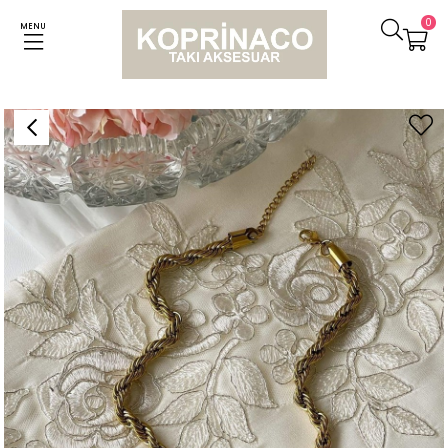
0
MENU
Anasayfa
Kolyeler
Çelik Kalın Burgu Halat Zincir Kolye (50 Cm)