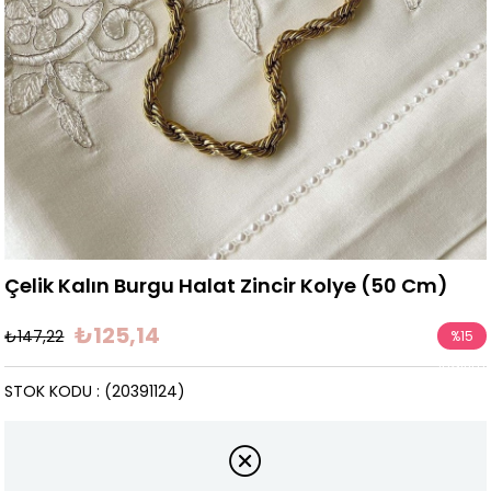
Çelik Kalın Burgu Halat Zincir Kolye (50 Cm)
₺125,14
₺147,22
%
15
İndirim
STOK KODU
(20391124)