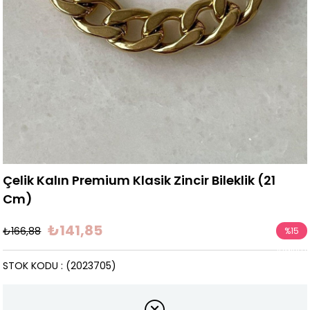
Çelik Kalın Premium Klasik Zincir Bileklik (21
Cm)
₺141,85
₺166,88
%
15
İndirim
STOK KODU
(2023705)