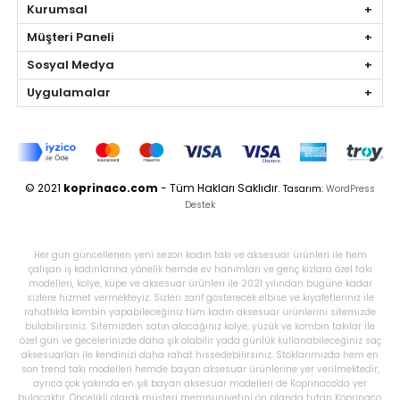
Kurumsal
Müşteri Paneli
Sosyal Medya
Uygulamalar
© 2021
koprinaco.com
- Tüm Hakları Saklıdır.
Tasarım:
WordPress
Destek
Her gün güncellenen yeni sezon kadın takı ve aksesuar ürünleri ile hem
çalışan iş kadınlarına yönelik hemde ev hanımları ve genç kızlara özel takı
modelleri, kolye, küpe ve aksesuar ürünleri ile 2021 yılından bugüne kadar
sizlere hizmet vermekteyiz. Sizleri zarif gösterecek elbise ve kıyafetleriniz ile
rahatlıkla kombin yapabileceğiniz tüm kadın aksesuar ürünlerini sitemizde
bulabilirsiniz. Sitemizden satın alacağınız kolye, yüzük ve kombin takılar ile
özel gün ve gecelerinizde daha şık olabilir yada günlük kullanabileceğiniz saç
aksesuarları ile kendinizi daha rahat hissedebilirsiniz. Stoklarımızda hem en
son trend takı modelleri hemde bayan aksesuar ürünlerine yer verilmektedir,
ayrıca çok yakında en şık bayan aksesuar modelleri de Koprinaco'da yer
bulacaktır. Öncelikli olarak müşteri memnuniyetini ön planda tutan Koprinaco,