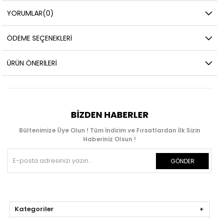
YORUMLAR
(0)
ÖDEME SEÇENEKLERI
ÜRÜN ÖNERILERI
BIZDEN HABERLER
Bültenimize Üye Olun ! Tüm İndirim ve Fırsatlardan İlk Sizin
Haberiniz Olsun !
GÖNDER
Kategoriler