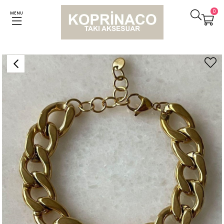
0
MENU
Anasayfa
Bileklikler
Çelik Kalın Premium Klasik Zincir Bileklik (21 Cm)