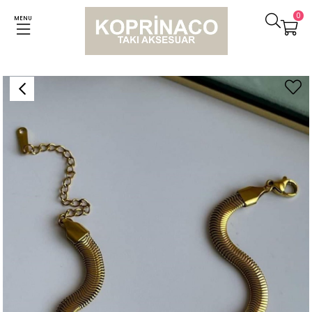
0
MENU
Anasayfa
Bileklikler
Çelik Kalpli Nazar Boncuklu Snake Bileklik (23 Cm)