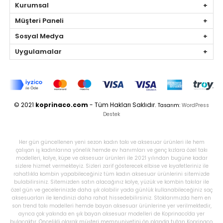
Kurumsal
Müşteri Paneli
Sosyal Medya
Uygulamalar
© 2021
koprinaco.com
- Tüm Hakları Saklıdır.
Tasarım:
WordPress
Destek
Her gün güncellenen yeni sezon kadın takı ve aksesuar ürünleri ile hem
çalışan iş kadınlarına yönelik hemde ev hanımları ve genç kızlara özel takı
modelleri, kolye, küpe ve aksesuar ürünleri ile 2021 yılından bugüne kadar
sizlere hizmet vermekteyiz. Sizleri zarif gösterecek elbise ve kıyafetleriniz ile
rahatlıkla kombin yapabileceğiniz tüm kadın aksesuar ürünlerini sitemizde
bulabilirsiniz. Sitemizden satın alacağınız kolye, yüzük ve kombin takılar ile
özel gün ve gecelerinizde daha şık olabilir yada günlük kullanabileceğiniz saç
aksesuarları ile kendinizi daha rahat hissedebilirsiniz. Stoklarımızda hem en
son trend takı modelleri hemde bayan aksesuar ürünlerine yer verilmektedir,
ayrıca çok yakında en şık bayan aksesuar modelleri de Koprinaco'da yer
bulacaktır. Öncelikli olarak müşteri memnuniyetini ön planda tutan Koprinaco,