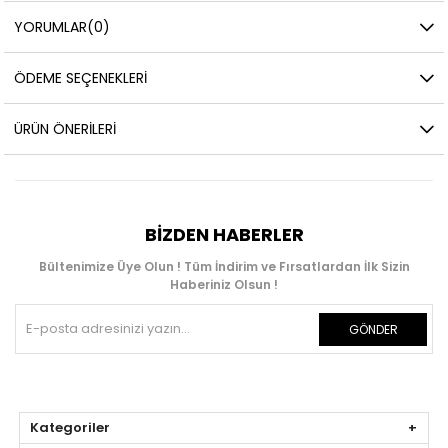
YORUMLAR
(0)
ÖDEME SEÇENEKLERI
ÜRÜN ÖNERILERI
BIZDEN HABERLER
Bültenimize Üye Olun ! Tüm İndirim ve Fırsatlardan İlk Sizin
Haberiniz Olsun !
GÖNDER
Kategoriler