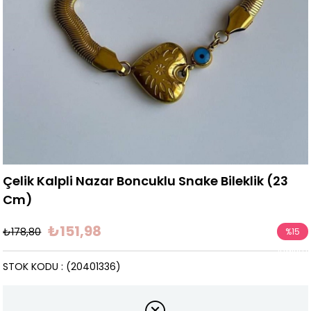
Çelik Kalpli Nazar Boncuklu Snake Bileklik (23
Cm)
₺151,98
₺178,80
%
15
İndirim
STOK KODU
(20401336)