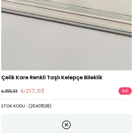
Çelik Kare Renkli Taşlı Kelepçe Bileklik
₺217,03
₺255,33
%
15
İndirim
STOK KODU
(20401538)