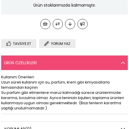
Ürün stoklarımızda kalmamıştır.
TAVSIYE ET
YORUM YAZ
ÜRÜN ÖZELLIKLERI
Kullanım Önerileri:
Uzun süreli kullanım için su, parfüm, krem gibi kimyasallarla
temasından kaçının.
Su parfüm gibi etmenlere maruz kalmadığı sürece ürünlerimizde
kararma, bozulma olmaz. Ayrıca teninizin bijuteri, kaplama ürünleri
kullanmaya uygun olması gerekmektedir. (Bazı tenlerin karartma
yaptığı unutulmamalıdır.)
YORUMLAR
(0)