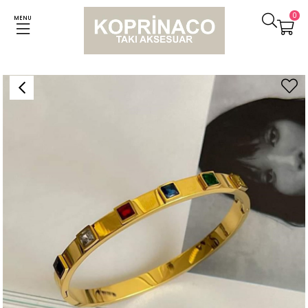
0
MENU
Anasayfa
Bileklikler
Çelik Kare Renkli Taşlı Kelepçe Bileklik