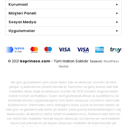
Kurumsal
Müşteri Paneli
Sosyal Medya
Uygulamalar
© 2021
koprinaco.com
- Tüm Hakları Saklıdır.
Tasarım:
WordPress
Destek
Her gün güncellenen yeni sezon kadın takı ve aksesuar ürünleri ile hem
çalışan iş kadınlarına yönelik hemde ev hanımları ve genç kızlara özel takı
modelleri, kolye, küpe ve aksesuar ürünleri ile 2021 yılından bugüne kadar
sizlere hizmet vermekteyiz. Sizleri zarif gösterecek elbise ve kıyafetleriniz ile
rahatlıkla kombin yapabileceğiniz tüm kadın aksesuar ürünlerini sitemizde
bulabilirsiniz. Sitemizden satın alacağınız kolye, yüzük ve kombin takılar ile
özel gün ve gecelerinizde daha şık olabilir yada günlük kullanabileceğiniz saç
aksesuarları ile kendinizi daha rahat hissedebilirsiniz. Stoklarımızda hem en
son trend takı modelleri hemde bayan aksesuar ürünlerine yer verilmektedir,
ayrıca çok yakında en şık bayan aksesuar modelleri de Koprinaco'da yer