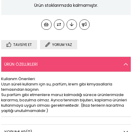
Ürün stoklarımızda kalmamıştır.
TAVSIYE ET
YORUM YAZ
ÜRÜN ÖZELLIKLERI
Kullanım Önerileri:
Uzun süreli kullanım için su, parfüm, krem gibi kimyasallarla
temasından kaçının.
Su parfüm gibi etmenlere maruz kalmadığı sürece ürünlerimizde
kararma, bozulma olmaz. Ayrıca teninizin bijuteri, kaplama ürünleri
kullanmaya uygun olması gerekmektedir. (Bazı tenlerin karartma
yaptığı unutulmamalıdır.)
YORUMLAR
(0)