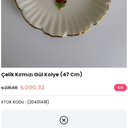
Çelik Kırmızı Gül Kolye (47 Cm)
₺200,32
₺235,68
%
15
İndirim
STOK KODU
(20401418)