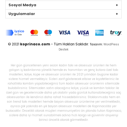
Sosyal Medya
Uygulamalar
© 2021
koprinaco.com
- Tüm Hakları Saklıdır.
Tasarım:
WordPress
Destek
Her gün güncellenen yeni sezon kadın takı ve aksesuar ürünleri ile hem
çalışan iş kadınlarına yönelik hemde ev hanımları ve genç kızlara özel takı
modelleri, kolye, küpe ve aksesuar ürünleri ile 2021 yılından bugüne kadar
sizlere hizmet vermekteyiz. Sizleri zarif gösterecek elbise ve kıyafetleriniz ile
rahatlıkla kombin yapabileceğiniz tüm kadın aksesuar ürünlerini sitemizde
bulabilirsiniz. Sitemizden satın alacağınız kolye, yüzük ve kombin takılar ile
özel gün ve gecelerinizde daha şık olabilir yada günlük kullanabileceğiniz saç
aksesuarları ile kendinizi daha rahat hissedebilirsiniz. Stoklarımızda hem en
son trend takı modelleri hemde bayan aksesuar ürünlerine yer verilmektedir,
ayrıca çok yakında en şık bayan aksesuar modelleri de Koprinaco'da yer
bulacaktır. Öncelikli olarak müşteri memnuniyetini ön planda tutan Koprinaco,
sizlere daha iyi hizmet sunabilmek adına hızlı kargo ve güvenilir alışverişi
birinci öncelik olarak görmektedir.