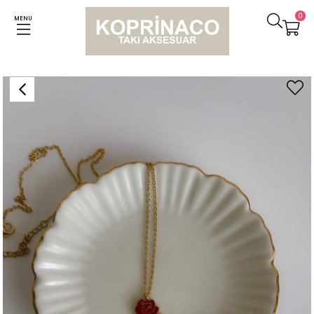
0
MENU
Anasayfa
Kolyeler
Çelik Kırmızı Gül Kolye (47 Cm)