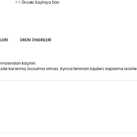
< < Önceki Sayfaya Dön
LERI
ÜRÜN ÖNERILERI
temasından kaçının.
mizde kararma, bozulma olmaz. Ayrıca teninizin bijuteri, kaplama ürün