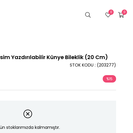
0
0
 İsim Yazdırılabilir Künye Bileklik (20 Cm)
STOK KODU
(203277)
%
15
İndirim
ün stoklarımızda kalmamıştır.