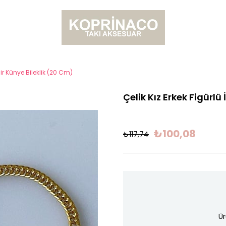
ilir Künye Bileklik (20 Cm)
Çelik Kız Erkek Figürlü
₺100,08
₺117,74
Ür