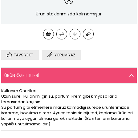
Ürün stoklarımızda kalmamıştır.
TAVSIYE ET
YORUM YAZ
ÜRÜN ÖZELLIKLERI
Kullanım Önerileri:
Uzun süreli kullanım için su, parfüm, krem gibi kimyasallarla
temasından kaçının.
Su parfüm gibi etmenlere maruz kalmadığı sürece ürünlerimizde
kararma, bozulma olmaz. Ayrıca teninizin bijuteri, kaplama ürünleri
kullanmaya uygun olması gerekmektedir. (Bazı tenlerin karartma
yaptığı unutulmamalıdır.)