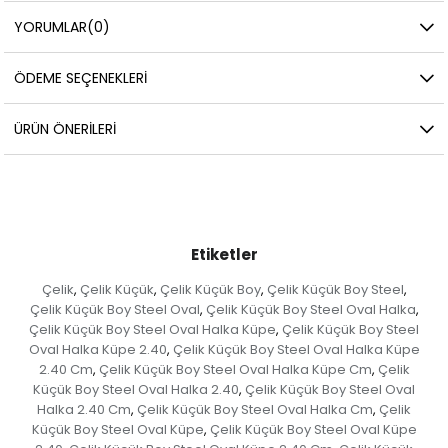
YORUMLAR
(0)
ÖDEME SEÇENEKLERI
ÜRÜN ÖNERILERI
Etiketler
Çelik
Çelik Küçük
Çelik Küçük Boy
Çelik Küçük Boy Steel
,
,
,
,
Çelik Küçük Boy Steel Oval
Çelik Küçük Boy Steel Oval Halka
,
,
Çelik Küçük Boy Steel Oval Halka Küpe
Çelik Küçük Boy Steel
,
Oval Halka Küpe 2.40
Çelik Küçük Boy Steel Oval Halka Küpe
,
2.40 Cm
Çelik Küçük Boy Steel Oval Halka Küpe Cm
Çelik
,
,
Küçük Boy Steel Oval Halka 2.40
Çelik Küçük Boy Steel Oval
,
Halka 2.40 Cm
Çelik Küçük Boy Steel Oval Halka Cm
Çelik
,
,
Küçük Boy Steel Oval Küpe
Çelik Küçük Boy Steel Oval Küpe
,