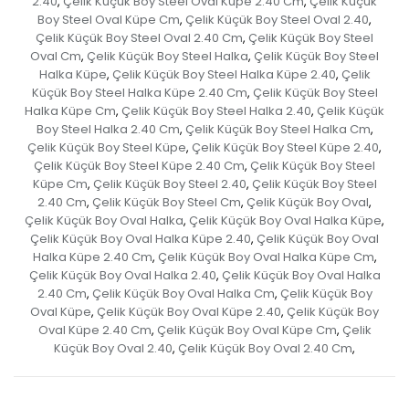
2.40
Çelik Küçük Boy Steel Oval Küpe 2.40 Cm
Çelik Küçük
,
,
Boy Steel Oval Küpe Cm
Çelik Küçük Boy Steel Oval 2.40
,
,
Çelik Küçük Boy Steel Oval 2.40 Cm
Çelik Küçük Boy Steel
,
Oval Cm
Çelik Küçük Boy Steel Halka
Çelik Küçük Boy Steel
,
,
Halka Küpe
Çelik Küçük Boy Steel Halka Küpe 2.40
Çelik
,
,
Küçük Boy Steel Halka Küpe 2.40 Cm
Çelik Küçük Boy Steel
,
Halka Küpe Cm
Çelik Küçük Boy Steel Halka 2.40
Çelik Küçük
,
,
Boy Steel Halka 2.40 Cm
Çelik Küçük Boy Steel Halka Cm
,
,
Çelik Küçük Boy Steel Küpe
Çelik Küçük Boy Steel Küpe 2.40
,
,
Çelik Küçük Boy Steel Küpe 2.40 Cm
Çelik Küçük Boy Steel
,
Küpe Cm
Çelik Küçük Boy Steel 2.40
Çelik Küçük Boy Steel
,
,
2.40 Cm
Çelik Küçük Boy Steel Cm
Çelik Küçük Boy Oval
,
,
,
Çelik Küçük Boy Oval Halka
Çelik Küçük Boy Oval Halka Küpe
,
,
Çelik Küçük Boy Oval Halka Küpe 2.40
Çelik Küçük Boy Oval
,
Halka Küpe 2.40 Cm
Çelik Küçük Boy Oval Halka Küpe Cm
,
,
Çelik Küçük Boy Oval Halka 2.40
Çelik Küçük Boy Oval Halka
,
2.40 Cm
Çelik Küçük Boy Oval Halka Cm
Çelik Küçük Boy
,
,
Oval Küpe
Çelik Küçük Boy Oval Küpe 2.40
Çelik Küçük Boy
,
,
Oval Küpe 2.40 Cm
Çelik Küçük Boy Oval Küpe Cm
Çelik
,
,
Küçük Boy Oval 2.40
Çelik Küçük Boy Oval 2.40 Cm
,
,