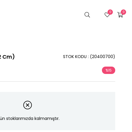
0
0
22 Cm)
STOK KODU
(20400700)
%
15
İndirim
ün stoklarımızda kalmamıştır.