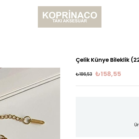
Çelik Künye Bileklik (
₺158,55
₺186,53
Ür