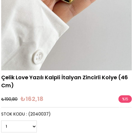
Çelik Love Yazılı Kalpli İtalyan Zincirli Kolye (46
Cm)
₺162,18
₺190,80
%
15
İndirim
STOK KODU
(2040037)