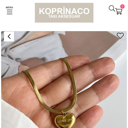
0
MENU
Anasayfa
Kolyeler
Çelik Love Yazılı Kalpli İtalyan Zincirli Kolye (46 Cm)