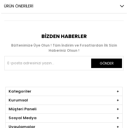
ÜRÜN ÖNERILERI
BIZDEN HABERLER
Bültenimize Üye Olun ! Tüm İndirim ve Fırsatlardan İlk Sizin
Haberiniz Olsun !
GÖNDER
Kategoriler
Kurumsal
Müşteri Paneli
Sosyal Medya
Uygulamalar