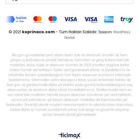
© 2021
koprinaco.com
- Tüm Hakları Saklıdır.
Tasarım:
WordPress
Destek
Her gün güncellenen yeni sezon kadın takı ve aksesuar ürünleri ile hem
çalışan iş kadınlarına yönelik hemde ev hanımları ve genç kızlara özel takı
modelleri, kolye, küpe ve aksesuar ürünleri ile 2021 yılından bugüne kadar
sizlere hizmet vermekteyiz. Sizleri zarif gösterecek elbise ve kıyafetleriniz ile
rahatlıkla kombin yapabileceğiniz tüm kadın aksesuar ürünlerini sitemizde
bulabilirsiniz. Sitemizden satın alacağınız kolye, yüzük ve kombin takılar ile
özel gün ve gecelerinizde daha şık olabilir yada günlük kullanabileceğiniz saç
aksesuarları ile kendinizi daha rahat hissedebilirsiniz. Stoklarımızda hem en
son trend takı modelleri hemde bayan aksesuar ürünlerine yer verilmektedir,
ayrıca çok yakında en şık bayan aksesuar modelleri de Koprinaco'da yer
bulacaktır. Öncelikli olarak müşteri memnuniyetini ön planda tutan Koprinaco,
sizlere daha iyi hizmet sunabilmek adına hızlı kargo ve güvenilir alışverişi
birinci öncelik olarak görmektedir.