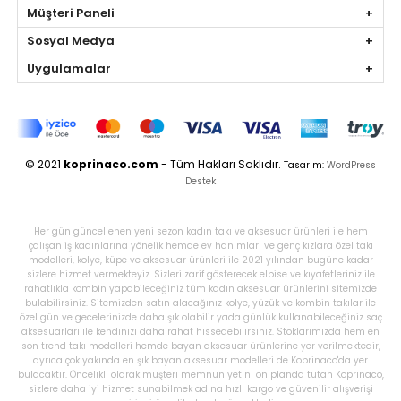
Müşteri Paneli
Sosyal Medya
Uygulamalar
© 2021
koprinaco.com
- Tüm Hakları Saklıdır.
Tasarım:
WordPress
Destek
Her gün güncellenen yeni sezon kadın takı ve aksesuar ürünleri ile hem
çalışan iş kadınlarına yönelik hemde ev hanımları ve genç kızlara özel takı
modelleri, kolye, küpe ve aksesuar ürünleri ile 2021 yılından bugüne kadar
sizlere hizmet vermekteyiz. Sizleri zarif gösterecek elbise ve kıyafetleriniz ile
rahatlıkla kombin yapabileceğiniz tüm kadın aksesuar ürünlerini sitemizde
bulabilirsiniz. Sitemizden satın alacağınız kolye, yüzük ve kombin takılar ile
özel gün ve gecelerinizde daha şık olabilir yada günlük kullanabileceğiniz saç
aksesuarları ile kendinizi daha rahat hissedebilirsiniz. Stoklarımızda hem en
son trend takı modelleri hemde bayan aksesuar ürünlerine yer verilmektedir,
ayrıca çok yakında en şık bayan aksesuar modelleri de Koprinaco'da yer
bulacaktır. Öncelikli olarak müşteri memnuniyetini ön planda tutan Koprinaco,
sizlere daha iyi hizmet sunabilmek adına hızlı kargo ve güvenilir alışverişi