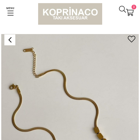
0
MENU
Anasayfa
Kolyeler
Çelik Love Yazılı Kutucuklu Kolye (43 Cm)