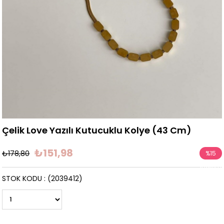
Çelik Love Yazılı Kutucuklu Kolye (43 Cm)
₺151,98
₺178,80
%
15
İndirim
STOK KODU
(2039412)