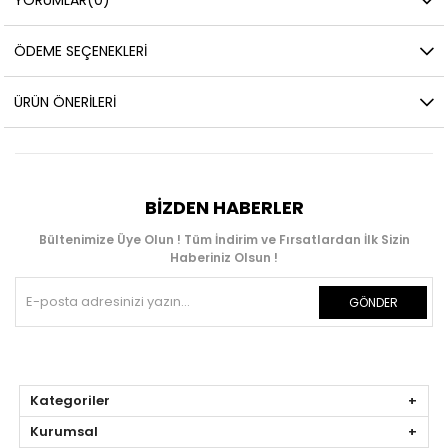
YORUMLAR
(0)
ÖDEME SEÇENEKLERI
ÜRÜN ÖNERILERI
BIZDEN HABERLER
Bültenimize Üye Olun ! Tüm İndirim ve Fırsatlardan İlk Sizin
Haberiniz Olsun !
GÖNDER
Kategoriler
Kurumsal