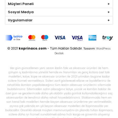
Müşteri Paneli
Sosyal Medya
Uygulamalar
© 2021
koprinaco.com
- Tüm Hakları Saklıdır.
Tasarım:
WordPress
Destek
Her gün güncellenen yeni sezon kadın takı ve aksesuar ürünleri ile hem
çalışan iş kadınlarına yönelik hemde ev hanımları ve genç kızlara özel takı
modelleri, kolye, küpe ve aksesuar ürünleri ile 2021 yılından bugüne kadar
sizlere hizmet vermekteyiz. Sizleri zarif gösterecek elbise ve kıyafetleriniz ile
rahatlıkla kombin yapabileceğiniz tüm kadın aksesuar ürünlerini sitemizde
bulabilirsiniz. Sitemizden satın alacağınız kolye, yüzük ve kombin takılar ile
özel gün ve gecelerinizde daha şık olabilir yada günlük kullanabileceğiniz saç
aksesuarları ile kendinizi daha rahat hissedebilirsiniz. Stoklarımızda hem en
son trend takı modelleri hemde bayan aksesuar ürünlerine yer verilmektedir,
ayrıca çok yakında en şık bayan aksesuar modelleri de Koprinaco'da yer
bulacaktır. Öncelikli olarak müşteri memnuniyetini ön planda tutan Koprinaco,
sizlere daha iyi hizmet sunabilmek adına hızlı kargo ve güvenilir alışverişi