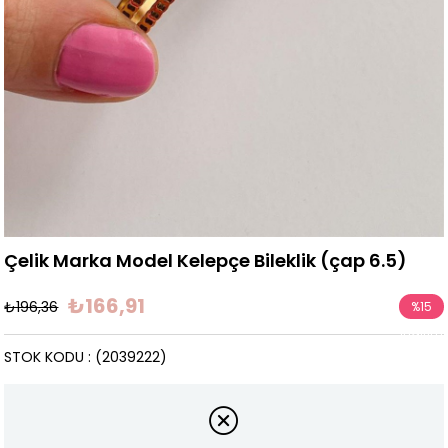
Çelik Marka Model Kelepçe Bileklik (çap 6.5)
₺166,91
₺196,36
%
15
İndirim
STOK KODU
(2039222)