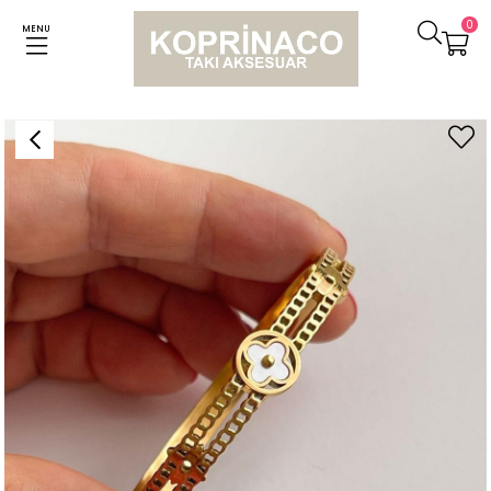
0
MENU
Anasayfa
Bileklikler
Çelik Marka Model Kelepçe Bileklik (çap 6.5)