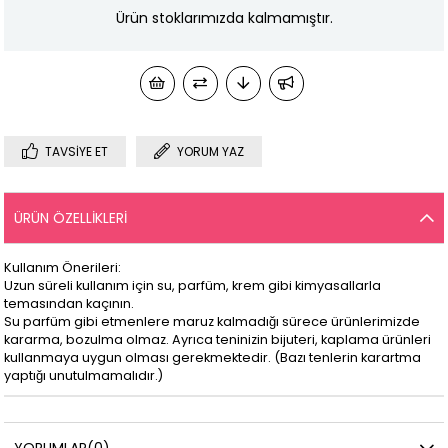
Ürün stoklarımızda kalmamıştır.
TAVSIYE ET
YORUM YAZ
ÜRÜN ÖZELLIKLERI
Kullanım Önerileri:
Uzun süreli kullanım için su, parfüm, krem gibi kimyasallarla
temasından kaçının.
Su parfüm gibi etmenlere maruz kalmadığı sürece ürünlerimizde
kararma, bozulma olmaz. Ayrıca teninizin bijuteri, kaplama ürünleri
kullanmaya uygun olması gerekmektedir. (Bazı tenlerin karartma
yaptığı unutulmamalıdır.)
YORUMLAR
(0)