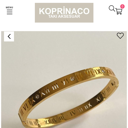
0
MENU
Anasayfa
Bileklikler
Çelik Marka Model Taşlı Kelepçe Bileklik (6.5 Cm)