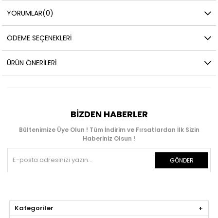
YORUMLAR
(0)
ÖDEME SEÇENEKLERI
ÜRÜN ÖNERILERI
BIZDEN HABERLER
Bültenimize Üye Olun ! Tüm İndirim ve Fırsatlardan İlk Sizin
Haberiniz Olsun !
GÖNDER
Kategoriler