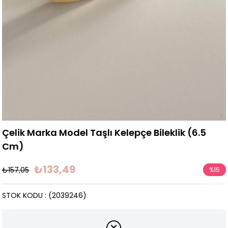
Çelik Marka Model Taşlı Kelepçe Bileklik (6.5
Cm)
₺133,49
₺157,05
%
15
İndirim
STOK KODU
(2039246)