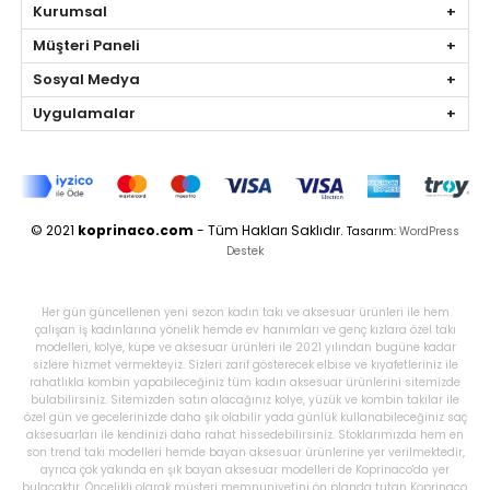
Kurumsal
Müşteri Paneli
Sosyal Medya
Uygulamalar
© 2021
koprinaco.com
- Tüm Hakları Saklıdır.
Tasarım:
WordPress
Destek
Her gün güncellenen yeni sezon kadın takı ve aksesuar ürünleri ile hem
çalışan iş kadınlarına yönelik hemde ev hanımları ve genç kızlara özel takı
modelleri, kolye, küpe ve aksesuar ürünleri ile 2021 yılından bugüne kadar
sizlere hizmet vermekteyiz. Sizleri zarif gösterecek elbise ve kıyafetleriniz ile
rahatlıkla kombin yapabileceğiniz tüm kadın aksesuar ürünlerini sitemizde
bulabilirsiniz. Sitemizden satın alacağınız kolye, yüzük ve kombin takılar ile
özel gün ve gecelerinizde daha şık olabilir yada günlük kullanabileceğiniz saç
aksesuarları ile kendinizi daha rahat hissedebilirsiniz. Stoklarımızda hem en
son trend takı modelleri hemde bayan aksesuar ürünlerine yer verilmektedir,
ayrıca çok yakında en şık bayan aksesuar modelleri de Koprinaco'da yer
bulacaktır. Öncelikli olarak müşteri memnuniyetini ön planda tutan Koprinaco,