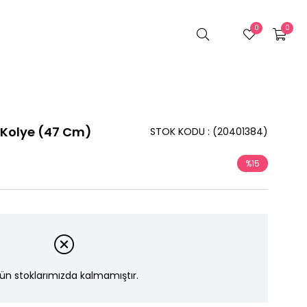
0
0
ı Kolye (47 Cm)
STOK KODU
(20401384)
%
15
İndirim
ün stoklarımızda kalmamıştır.