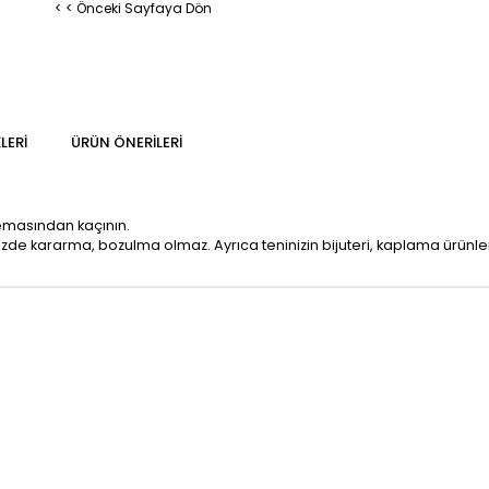
< < Önceki Sayfaya Dön
LERI
ÜRÜN ÖNERILERI
temasından kaçının.
mizde kararma, bozulma olmaz. Ayrıca teninizin bijuteri, kaplama ürün