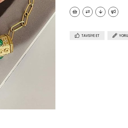
TAVSIYE ET
YORU