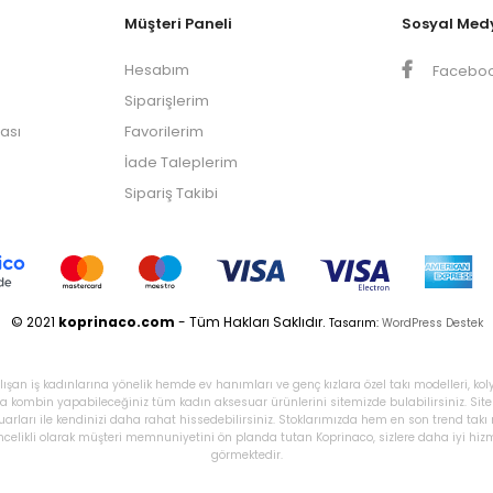
Müşteri Paneli
Sosyal Med
Hesabım
Facebo
Siparişlerim
kası
Favorilerim
İade Taleplerim
Sipariş Takibi
© 2021
koprinaco.com
- Tüm Hakları Saklıdır.
Tasarım:
WordPress Destek
ışan iş kadınlarına yönelik hemde ev hanımları ve genç kızlara özel takı modelleri, kol
tlıkla kombin yapabileceğiniz tüm kadın aksesuar ürünlerini sitemizde bulabilirsiniz. Si
uarları ile kendinizi daha rahat hissedebilirsiniz. Stoklarımızda hem en son trend tak
elikli olarak müşteri memnuniyetini ön planda tutan Koprinaco, sizlere daha iyi hizmet
görmektedir.