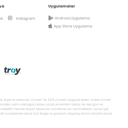
ya
Uygulamalar
Android Uygulama
ok
Instagram
App Store Uygulama
ye, küpe ve aksesuar ürünleri ile 2021 yılından bugüne kadar sizlere hizmet
temizden satın alacağınız kolye, yüzük ve kombin takılar ile özel gün ve
ı modelleri hemde bayan aksesuar ürünlerine yer verilmektedir, ayrıca çok
 sunabilmek adına hızlı kargo ve güvenilir alışverişi birinci öncelik olarak