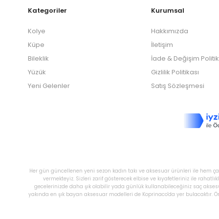
Kategoriler
Kurumsal
Kolye
Hakkımızda
Küpe
İletişim
Bileklik
İade & Değişim Politi
Yüzük
Gizlilik Politikası
Yeni Gelenler
Satış Sözleşmesi
Her gün güncellenen yeni sezon kadın takı ve aksesuar ürünleri ile hem çal
vermekteyiz. Sizleri zarif gösterecek elbise ve kıyafetleriniz ile raha
gecelerinizde daha şık olabilir yada günlük kullanabileceğiniz saç akses
yakında en şık bayan aksesuar modelleri de Koprinaco'da yer bulacaktır. Önc