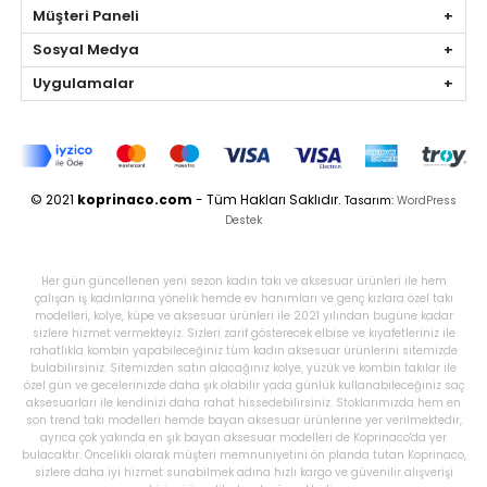
Müşteri Paneli
Sosyal Medya
Uygulamalar
© 2021
koprinaco.com
- Tüm Hakları Saklıdır.
Tasarım:
WordPress
Destek
Her gün güncellenen yeni sezon kadın takı ve aksesuar ürünleri ile hem
çalışan iş kadınlarına yönelik hemde ev hanımları ve genç kızlara özel takı
modelleri, kolye, küpe ve aksesuar ürünleri ile 2021 yılından bugüne kadar
sizlere hizmet vermekteyiz. Sizleri zarif gösterecek elbise ve kıyafetleriniz ile
rahatlıkla kombin yapabileceğiniz tüm kadın aksesuar ürünlerini sitemizde
bulabilirsiniz. Sitemizden satın alacağınız kolye, yüzük ve kombin takılar ile
özel gün ve gecelerinizde daha şık olabilir yada günlük kullanabileceğiniz saç
aksesuarları ile kendinizi daha rahat hissedebilirsiniz. Stoklarımızda hem en
son trend takı modelleri hemde bayan aksesuar ürünlerine yer verilmektedir,
ayrıca çok yakında en şık bayan aksesuar modelleri de Koprinaco'da yer
bulacaktır. Öncelikli olarak müşteri memnuniyetini ön planda tutan Koprinaco,
sizlere daha iyi hizmet sunabilmek adına hızlı kargo ve güvenilir alışverişi