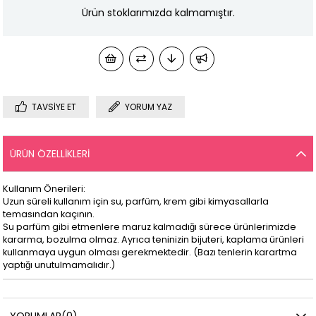
Ürün stoklarımızda kalmamıştır.
TAVSIYE ET
YORUM YAZ
ÜRÜN ÖZELLIKLERI
Kullanım Önerileri:
Uzun süreli kullanım için su, parfüm, krem gibi kimyasallarla
temasından kaçının.
Su parfüm gibi etmenlere maruz kalmadığı sürece ürünlerimizde
kararma, bozulma olmaz. Ayrıca teninizin bijuteri, kaplama ürünleri
kullanmaya uygun olması gerekmektedir. (Bazı tenlerin karartma
yaptığı unutulmamalıdır.)
YORUMLAR
(0)