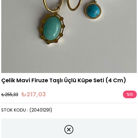
Çelik Mavi Firuze Taşlı Üçlü Küpe Seti (4 Cm)
₺217,03
₺255,33
%
15
İndirim
STOK KODU
(20401291)