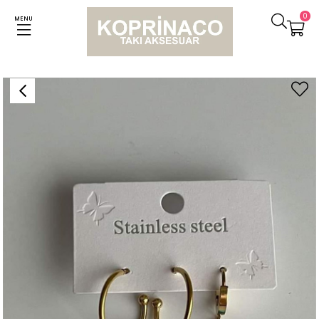
0
MENU
Anasayfa
Küpeler
Çelik Mavi Firuze Taşlı Üçlü Küpe Seti (4 Cm)