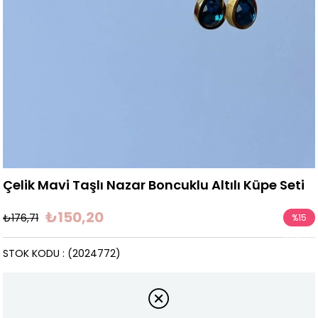
Çelik Mavi Taşlı Nazar Boncuklu Altılı Küpe Seti
₺150,20
₺176,71
%
15
İndirim
STOK KODU
(2024772)