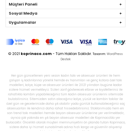
Müşteri Paneli
Sosyal Medya
Uygulamalar
© 2021
koprinaco.com
- Tüm Hakları Saklıdır.
Tasarım:
WordPress
Destek
Her gün güncellenen yeni sezon kadın takı ve aksesuar ürünleri ile hem
çalışan iş kadınlarına yönelik hemde ev hanımları ve genç kızlara özel takı
modelleri, kolye, küpe ve aksesuar ürünleri ile 2021 yılından bugüne kadar
sizlere hizmet vermekteyiz. Sizleri zarif gösterecek elbise ve kıyafetleriniz ile
rahatlıkla kombin yapabileceğiniz tüm kadın aksesuar ürünlerini sitemizde
bulabilirsiniz. Sitemizden satın alacağınız kolye, yüzük ve kombin takılar ile
özel gün ve gecelerinizde daha şık olabilir yada günlük kullanabileceğiniz saç
aksesuarları ile kendinizi daha rahat hissedebilirsiniz. Stoklarımızda hem en
son trend takı modelleri hemde bayan aksesuar ürünlerine yer verilmektedir,
ayrıca çok yakında en şık bayan aksesuar modelleri de Koprinaco'da yer
bulacaktır. Öncelikli olarak müşteri memnuniyetini ön planda tutan Koprinaco,
sizlere daha iyi hizmet sunabilmek adına hızlı kargo ve güvenilir alışverişi