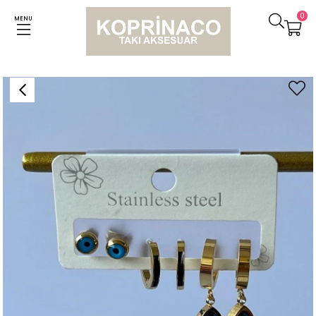
0
MENU
Anasayfa
Küpeler
Çelik Mavi Taşlı Nazar Boncuklu Altılı Küpe Seti