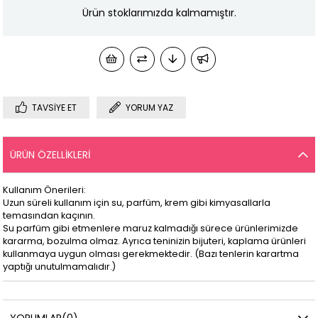
Ürün stoklarımızda kalmamıştır.
TAVSIYE ET
YORUM YAZ
ÜRÜN ÖZELLIKLERI
Kullanım Önerileri:
Uzun süreli kullanım için su, parfüm, krem gibi kimyasallarla
temasından kaçının.
Su parfüm gibi etmenlere maruz kalmadığı sürece ürünlerimizde
kararma, bozulma olmaz. Ayrıca teninizin bijuteri, kaplama ürünleri
kullanmaya uygun olması gerekmektedir. (Bazı tenlerin karartma
yaptığı unutulmamalıdır.)
YORUMLAR
(0)