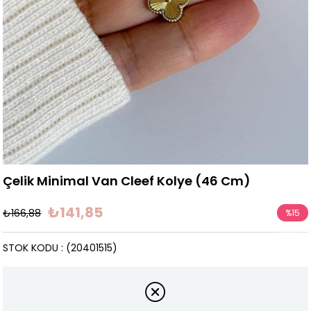
Çelik Minimal Van Cleef Kolye (46 Cm)
₺141,85
₺166,88
%
15
İndirim
STOK KODU
(20401515)