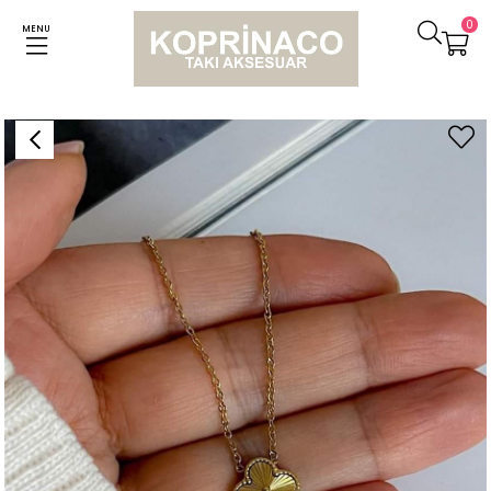
0
MENU
Anasayfa
Kolyeler
Çelik Minimal Van Cleef Kolye (46 Cm)