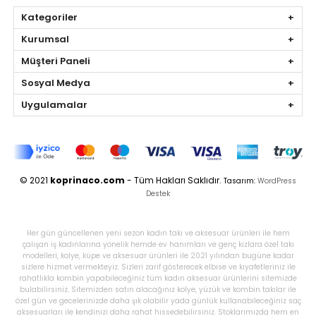
Kategoriler
Kurumsal
Müşteri Paneli
Sosyal Medya
Uygulamalar
© 2021
koprinaco.com
- Tüm Hakları Saklıdır.
Tasarım:
WordPress
Destek
Her gün güncellenen yeni sezon kadın takı ve aksesuar ürünleri ile hem
çalışan iş kadınlarına yönelik hemde ev hanımları ve genç kızlara özel takı
modelleri, kolye, küpe ve aksesuar ürünleri ile 2021 yılından bugüne kadar
sizlere hizmet vermekteyiz. Sizleri zarif gösterecek elbise ve kıyafetleriniz ile
rahatlıkla kombin yapabileceğiniz tüm kadın aksesuar ürünlerini sitemizde
bulabilirsiniz. Sitemizden satın alacağınız kolye, yüzük ve kombin takılar ile
özel gün ve gecelerinizde daha şık olabilir yada günlük kullanabileceğiniz saç
aksesuarları ile kendinizi daha rahat hissedebilirsiniz. Stoklarımızda hem en